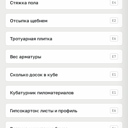
Стяжка пола
E4
Отсыпка щебнем
E2
Тротуарная плитка
E6
Вес арматуры
E7
Сколько досок в кубе
E1
Кубатурник пиломатериалов
E1
Гипсокартон: листы и профиль
E6