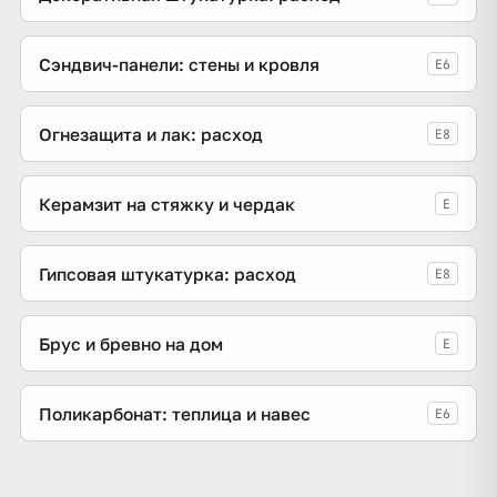
Сэндвич-панели: стены и кровля
E6
Огнезащита и лак: расход
E8
Керамзит на стяжку и чердак
E
Гипсовая штукатурка: расход
E8
Брус и бревно на дом
E
Поликарбонат: теплица и навес
E6