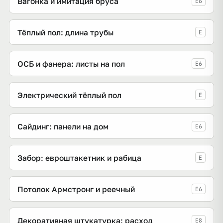
Вагонка и имитация бруса
E6
Тёплый пол: длина трубы
E
ОСБ и фанера: листы на пол
E6
Электрический тёплый пол
E
Сайдинг: панели на дом
E6
Забор: евроштакетник и рабица
E
Потолок Армстронг и реечный
E6
Декоративная штукатурка: расход
E8