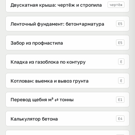
Двускатная крыша: чертёж и стропила
чертёж
Ленточный фундамент: бетон+арматура
E5
Забор из профнастила
E5
Кладка из газоблока по контуру
E
Котлован: выемка и вывоз грунта
E
Перевод щебня м³ ⇄ тонны
E1
Калькулятор бетона
E4