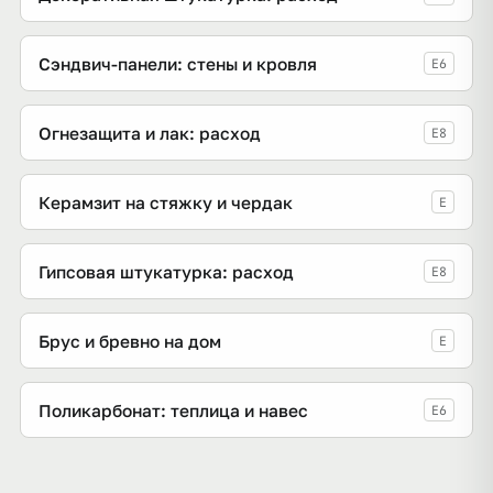
Сэндвич-панели: стены и кровля
E6
Огнезащита и лак: расход
E8
Керамзит на стяжку и чердак
E
Гипсовая штукатурка: расход
E8
Брус и бревно на дом
E
Поликарбонат: теплица и навес
E6