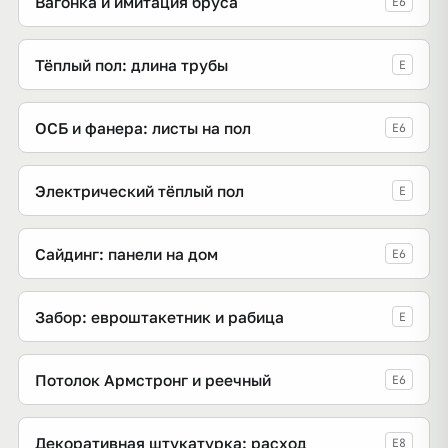
Вагонка и имитация бруса
E6
Тёплый пол: длина трубы
E
ОСБ и фанера: листы на пол
E6
Электрический тёплый пол
E
Сайдинг: панели на дом
E6
Забор: евроштакетник и рабица
E
Потолок Армстронг и реечный
E6
Декоративная штукатурка: расход
E8