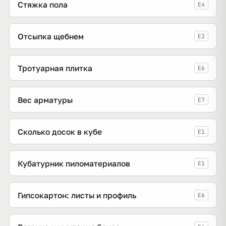
Стяжка пола
E4
Отсыпка щебнем
E2
Тротуарная плитка
E6
Вес арматуры
E7
Сколько досок в кубе
E1
Кубатурник пиломатериалов
E1
Гипсокартон: листы и профиль
E6