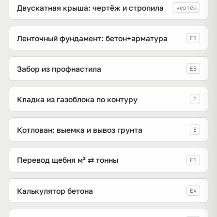
Двускатная крыша: чертёж и стропила
чертёж
Ленточный фундамент: бетон+арматура
E5
Забор из профнастила
E5
Кладка из газоблока по контуру
E
Котлован: выемка и вывоз грунта
E
Перевод щебня м³ ⇄ тонны
E1
Калькулятор бетона
E4