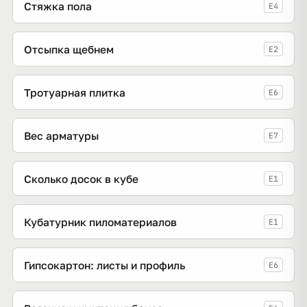
Стяжка пола
E4
Отсыпка щебнем
E2
Тротуарная плитка
E6
Вес арматуры
E7
Сколько досок в кубе
E1
Кубатурник пиломатериалов
E1
Гипсокартон: листы и профиль
E6