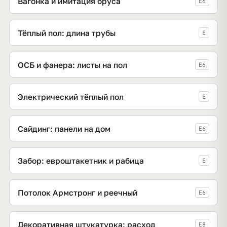
Вагонка и имитация бруса
E6
Тёплый пол: длина трубы
E
ОСБ и фанера: листы на пол
E6
Электрический тёплый пол
E
Сайдинг: панели на дом
E6
Забор: евроштакетник и рабица
E
Потолок Армстронг и реечный
E6
Декоративная штукатурка: расход
E8