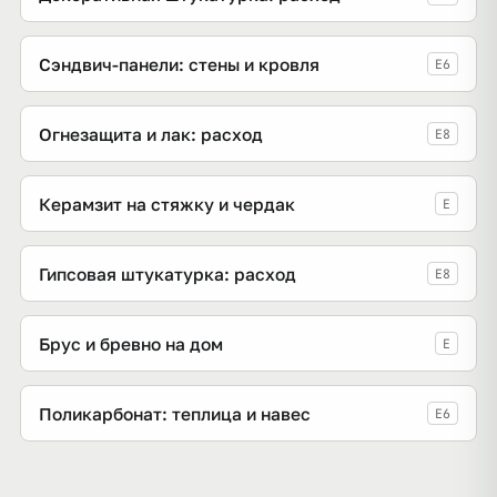
Сэндвич-панели: стены и кровля
E6
Огнезащита и лак: расход
E8
Керамзит на стяжку и чердак
E
Гипсовая штукатурка: расход
E8
Брус и бревно на дом
E
Поликарбонат: теплица и навес
E6