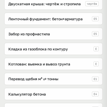
Двускатная крыша: чертёж и стропила
чертёж
Ленточный фундамент: бетон+арматура
E5
Забор из профнастила
E5
Кладка из газоблока по контуру
E
Котлован: выемка и вывоз грунта
E
Перевод щебня м³ ⇄ тонны
E1
Калькулятор бетона
E4