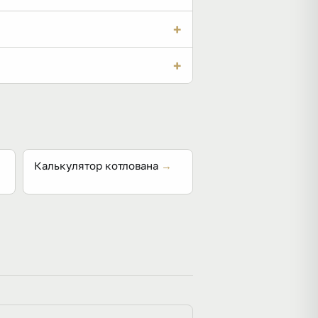
 15 см уходит 15 м³ — массу
+
ланировочный грунт или песок, а
+
щины слоя. Послойная трамбовка и
Калькулятор котлована
→