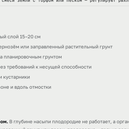
смеси земли с торфом или песком — регулируют рыхл
ый слой 15–20 см
чернозём или заправленный растительный грунт
ка планировочным грунтом
без требований к несущей способности
и кустарники
зоне и вдоль отмостки
ом.
В глубине насыпи плодородие не работает, а орга