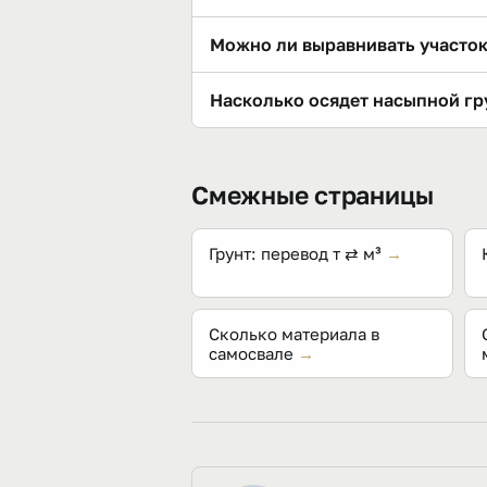
Стандарт — 15–20 см плодородного
Можно ли выравнивать участок
удобно прикинуть в конвертере то
Технически можно, но незачем: п
Насколько осядет насыпной гр
растительным укрывают только ве
Рыхлая земля уплотняется на 10–
проливка водой сокращают усадку
Смежные страницы
Грунт: перевод т ⇄ м³
→
Сколько материала в
самосвале
→