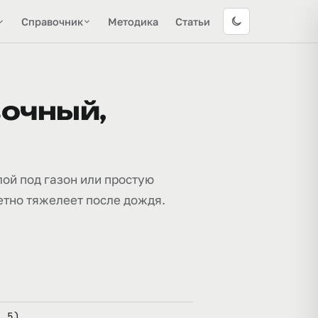
Справочник
Методика
Статьи
вочный,
ой под газон или простую
метно тяжелеет после дождя.
1,5)