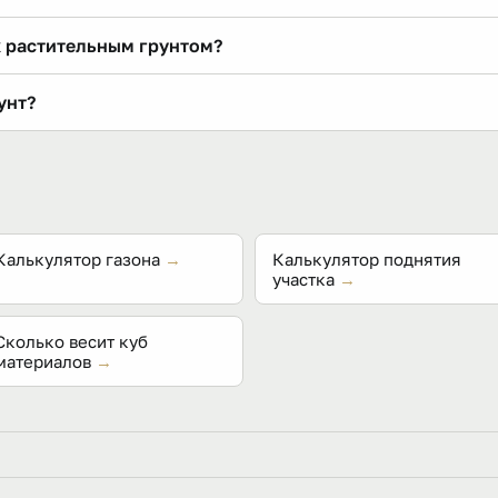
 слоя поверх спланированного основания. На сотку при слое
 растительным грунтом?
нн и кубов.
лодородие в толще насыпи не работает. На подъём кладут п
унт?
рх.
20 % за первый сезон — точнее зависит от влажности и тол
 до недель.
Калькулятор газона
→
Калькулятор поднятия
участка
→
Сколько весит куб
материалов
→