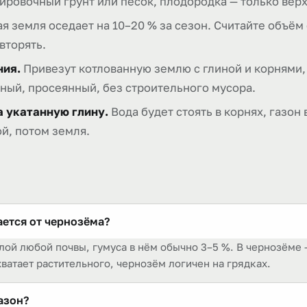
ировочный грунт или песок, плодородка — только верх
 земля оседает на 10–20 % за сезон. Считайте объём 
вторять.
ния.
Привезут котлованную землю с глиной и корнями, 
ьный, просеянный, без строительного мусора.
а укатанную глину.
Вода будет стоять в корнях, газон
й, потом земля.
ается от чернозёма?
лой любой почвы, гумуса в нём обычно 3–5 %. В чернозёме 
хватает растительного, чернозём логичен на грядках.
азон?