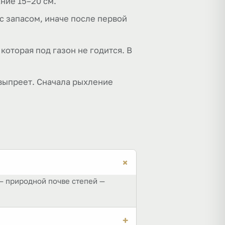
ние 15–20 см.
с запасом, иначе после первой
которая под газон не годится. В
 выпреет. Сначала рыхление
+
— природной почве степей —
+