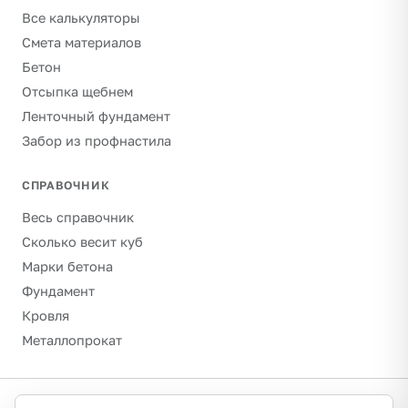
Все калькуляторы
Смета материалов
Бетон
Отсыпка щебнем
Ленточный фундамент
Забор из профнастила
СПРАВОЧНИК
Весь справочник
Сколько весит куб
Марки бетона
Фундамент
Кровля
Металлопрокат
©
2026
Гравитон · schebenpesok.ru ·
info@schebenpesok.ru
·