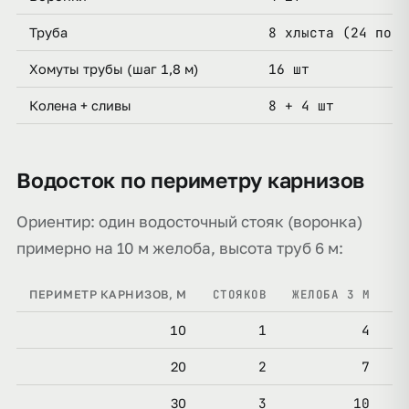
8 хлыста (24 пог.
Труба
16 шт
Хомуты трубы (шаг 1,8 м)
8 + 4 шт
Колена + сливы
Водосток по периметру карнизов
Ориентир: один водосточный стояк (воронка)
примерно на 10 м желоба, высота труб 6 м:
СТОЯКОВ
ЖЕЛОБА 3 М
К
ПЕРИМЕТР КАРНИЗОВ, М
1
4
10
2
7
20
3
10
30