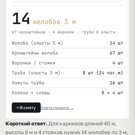
14
желобов 3 м
67 кронштейнов · 4 воронок · труба 8 хлыста
Желоба (хлысты 3 м)
14 шт
Кронштейны желоба
67 шт
Воронки / стояки
4 шт
Труба (хлысты 3 м)
8 шт (24 пог.м)
Хомуты трубы
16 шт
Колена + сливы
8 + 4 шт
+ В смету
Смета проекта →
Короткий ответ.
Для карнизов длиной 40 м,
высоты 6 м и 4 стояков нужно 14 желобов по 3 м,