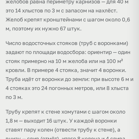
желобов равна периметру карнизов — для 40 м
это 14 хлыстов по 3 м с запасом на нахлёст.
Желоб крепят кронштейнами с шагом около 0,6
м, поэтому их нужно 67 штук.
Число водосточных стояков (труб с воронками)
задают по площади водосбора: ориентир — один
стояк примерно на 10 м желоба или на 100 м²
кровли. В примере 4 стояка, значит 4 воронки.
Труба идёт от воронки до земли: при высоте 6 м и
4 стояках это 24 погонных метров, или 8 хлыста
по 3 м.
Трубу крепят к стене хомутами с шагом около
1,8 м — выходит 16 штук. У каждой воронки
ставят пару колен (отвести трубу к стене), а
внизу — слив (отмёт), итого 8 колена и 4 слива.