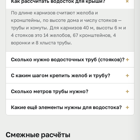
+
Как рассчитать водосток для крыши?
По длине карнизов считают желоба и
кронштейны, по высоте дома и числу стояков —
трубы и хомуты. Для карнизов 40 м, высоты 6 м и
4 стояков это 14 желобов, 67 кронштейнов, 4
воронки и 8 хлыста трубы.
+
Сколько нужно водосточных труб (стояков)?
Ориентир — один стояк примерно на 10 м желоба
+
С каким шагом крепить желоб и трубу?
или на 100 м² кровли. Для карнизов 40 м это
около 4 стояков; точное число зависит от
Кронштейны желоба ставят с шагом около 0,6 м,
+
Сколько метров трубы нужно?
площади водосбора и диаметра.
хомуты водосточной трубы — около 1,8 м. Для
примера это 67 кронштейнов и 16 хомутов.
Длина трубы = высота дома до земли × число
+
Какие ещё элементы нужны для водостока?
стояков. При высоте 6 м и 4 стояках это 24
погонных метров, или 8 хлыста по 3 м.
Кроме желобов и труб — воронки (4), колена у
воронки и сливы внизу (8 + 4), а также углы
Смежные расчёты
желоба, заглушки, тройники и соединители по