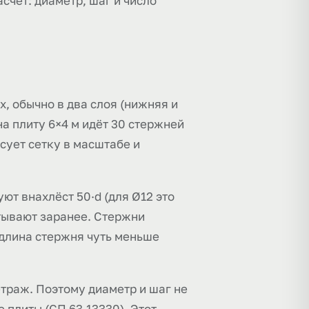
счёт: диаметр, шаг и число
, обычно в два слоя (нижняя и
на плиту 6×4 м идёт 30 стержней
сует сетку в масштабе и
ют внахлёст 50·d (для Ø12 это
итывают заранее. Стержни
 длина стержня чуть меньше
етраж. Поэтому диаметр и шаг не
е плиты (СП 63.13330). Этот