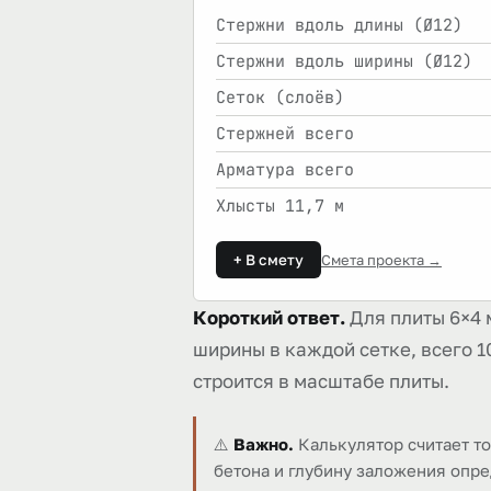
Стержни вдоль длины (Ø12)
Стержни вдоль ширины (Ø12)
Сеток (слоёв)
Стержней всего
Арматура всего
Хлысты 11,7 м
+ В смету
Смета проекта →
Короткий ответ.
Для плиты 6×4 
ширины в каждой сетке, всего 10
строится в масштабе плиты.
⚠️
Важно.
Калькулятор считает т
бетона и глубину заложения опред