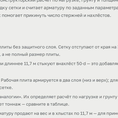
дку сетки и считает арматуру по заданным параметра
 помогает прикинуть число стержней и нахлёстов.
плиты без защитного слоя. Сетку отступают от края на
, а не полный размер плиты.
и длиннее 11,7 м стыкуют внахлёст 50·d — это добавля
 Рабочая плита армируется в два слоя (низ и верх); дл
сетке.
аналогии». Их определяет расчёт по нагрузке и грунту
т тоннаж — сравните в таблице.
атуру продают на вес и в хлыстах по 11,7 м — для приме