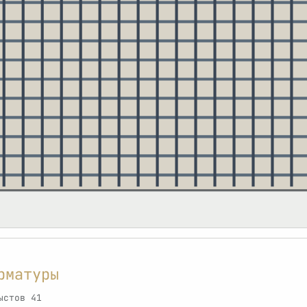
рматуры
ыстов 41