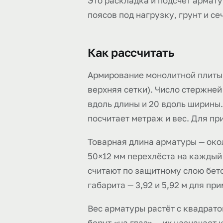
Это раскладка и подсчёт армату
поясов под нагрузку, грунт и се
Как рассчитать
Армирование монолитной плиты —
верхняя сетки). Число стержней
вдоль длины и 20 вдоль ширины.
посчитает метраж и вес. Для при
Товарная длина арматуры — около
50×12 мм перехлёста на каждый 
считают по защитному слою бето
габарита — 3,92 и 5,92 м для пр
Вес арматуры растёт с квадрато
берут «на глаз» — их назначает 