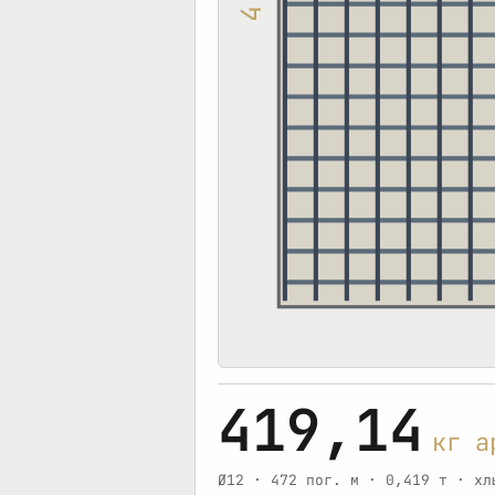
4
419,14
кг а
Ø12 · 472 пог. м · 0,419 т · хл