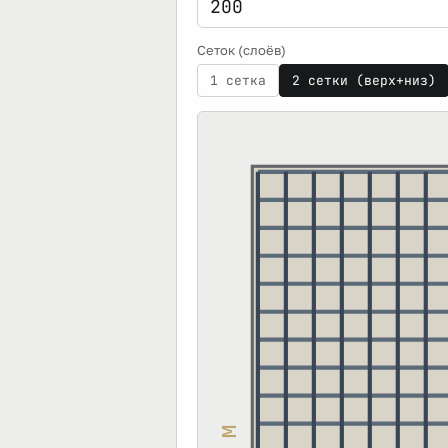
Сеток (слоёв)
1 сетка
2 сетки (верх+низ)
м