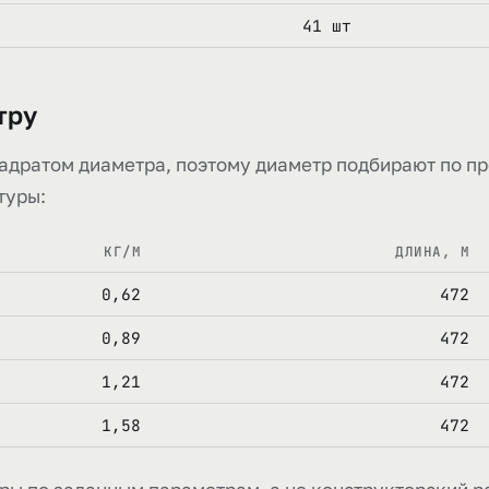
41 шт
тру
вадратом диаметра, поэтому диаметр подбирают по п
туры:
КГ/М
ДЛИНА, М
0,62
472
0,89
472
1,21
472
1,58
472