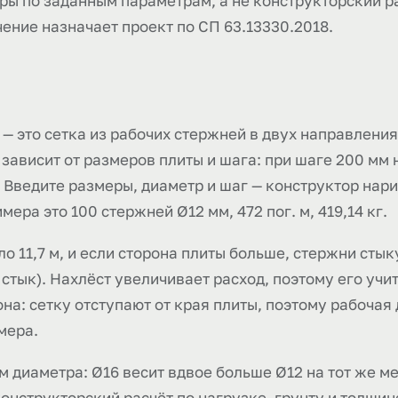
ры по заданным параметрам, а не конструкторский ра
чение назначает проект по СП 63.13330.2018.
 это сетка из рабочих стержней в двух направлениях
 зависит от размеров плиты и шага: при шаге 200 мм 
 Введите размеры, диаметр и шаг — конструктор нари
мера это 100 стержней Ø12 мм, 472 пог. м, 419,14 кг.
 11,7 м, и если сторона плиты больше, стержни стыку
стык). Нахлёст увеличивает расход, поэтому его уч
на: сетку отступают от края плиты, поэтому рабочая
имера.
м диаметра: Ø16 весит вдвое больше Ø12 на тот же м
конструкторский расчёт по нагрузке, грунту и толщин