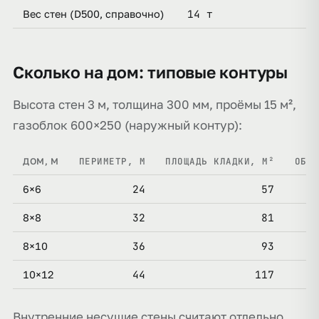
14 т
Вес стен (D500, справочно)
Сколько на дом: типовые контуры
Высота стен 3 м, толщина 300 мм, проёмы 15 м²,
газоблок 600×250 (наружный контур):
ПЕРИМЕТР, М
ПЛОЩАДЬ КЛАДКИ, М²
ОБЪЁ
ДОМ, М
24
57
6×6
32
81
8×8
36
93
8×10
44
117
10×12
Внутренние несущие стены считают отдельно.