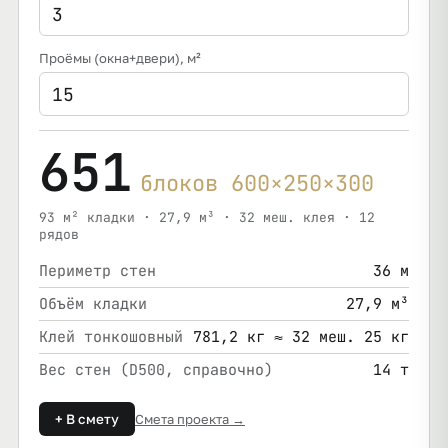
Проёмы (окна+двери)
, м²
651
блоков 600×250×300
93 м² кладки · 27,9 м³ · 32 меш. клея · 12
рядов
Периметр стен
36 м
Объём кладки
27,9 м³
Клей тонкошовный
781,2 кг ≈ 32 меш. 25 кг
Вес стен (D500, справочно)
14 т
+ В смету
Смета проекта →