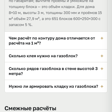
по габаритам; вычтите проёмы и умножьте на
толщину блока — это объём кладки. Для дома
8×10 м, высоты 3 м, толщины 300 мм и проёмов 15
м² объём 27,9 м³, а это 651 блоков 600×250×300 с
запасом 5 %.
+
Чем расчёт по контуру дома отличается от
расчёта на 1 м²?
Калькулятор «на м²» даёт расход на один квадрат
+
Сколько клея нужно на газоблок?
стены, а этот считает весь дом: периметр × высота
− проёмы = 93 м² кладки и 27,9 м³ — готовое число
Тонкошовный клей расходуется ≈ 25–30 кг сухой
+
Сколько рядов газоблока в стене высотой 3
блоков и мешков клея для заказа.
смеси на 1 м³ кладки при шве 2–3 мм. Для
метра?
примера (27,9 м³) это 781,2 кг, или 32 мешка по 25
Высоту стены делят на высоту блока: при блоке
кг.
+
Нужно ли армировать кладку из газоблока?
250 мм это 3 ÷ 0,25 = 12 ряда.
Да: по СП 339.1325800 и СП 15.13330 армируют
первый ряд, ряды под проёмами и устраивают
Смежные расчёты
армопояс. Калькулятор считает только блоки и