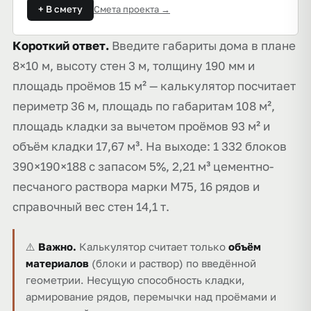
+ В смету
Смета проекта →
Короткий ответ.
Введите габариты дома в плане
8×10 м, высоту стен 3 м, толщину 190 мм и
площадь проёмов 15 м² — калькулятор посчитает
периметр 36 м, площадь по габаритам 108 м²,
площадь кладки за вычетом проёмов 93 м² и
объём кладки 17,67 м³. На выходе: 1 332 блоков
390×190×188 с запасом 5%, 2,21 м³ цементно-
песчаного раствора марки М75, 16 рядов и
справочный вес стен 14,1 т.
⚠️
Важно.
Калькулятор считает только
объём
материалов
(блоки и раствор) по введённой
геометрии. Несущую способность кладки,
армирование рядов, перемычки над проёмами и