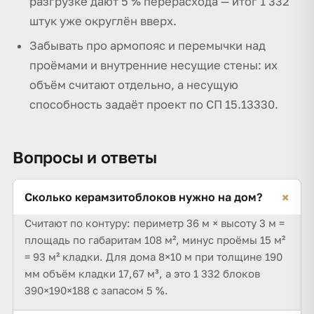
разгрузке дают 5 % перерасхода — итог 1 332
штук уже округлён вверх.
Забывать про армопояс и перемычки над
проёмами и внутренние несущие стены: их
объём считают отдельно, а несущую
способность задаёт проект по СП 15.13330.
Вопросы и ответы
+
Сколько керамзитоблоков нужно на дом?
Считают по контуру: периметр 36 м × высоту 3 м =
площадь по габаритам 108 м², минус проёмы 15 м²
= 93 м² кладки. Для дома 8×10 м при толщине 190
мм объём кладки 17,67 м³, а это 1 332 блоков
390×190×188 с запасом 5 %.