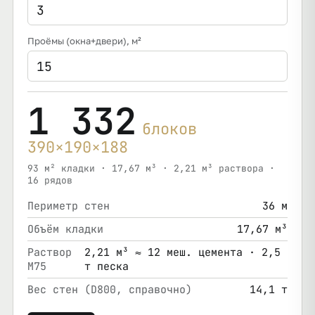
Проёмы (окна+двери)
, м²
1 332
блоков
390×190×188
93 м² кладки · 17,67 м³ · 2,21 м³ раствора ·
16 рядов
Периметр стен
36 м
Объём кладки
17,67 м³
Раствор
2,21 м³ ≈ 12 меш. цемента · 2,5
М75
т песка
Вес стен (D800, справочно)
14,1 т