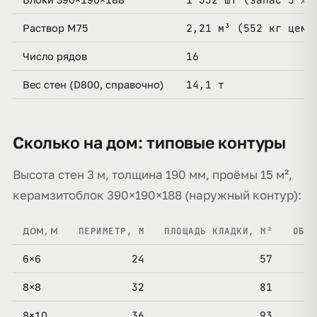
2,21 м³ (552 кг цеме
Раствор М75
16
Число рядов
14,1 т
Вес стен (D800, справочно)
Сколько на дом: типовые контуры
Высота стен 3 м, толщина 190 мм, проёмы 15 м²,
керамзитоблок 390×190×188 (наружный контур):
ПЕРИМЕТР, М
ПЛОЩАДЬ КЛАДКИ, М²
ОБЪЁ
ДОМ, М
24
57
6×6
32
81
8×8
36
93
8×10