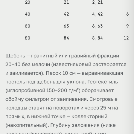
21
2,21
20
42
4,42
6,
40
63
6,63
9,
60
84
8,84
12,
80
Щебень — гранитный или гравийный фракции
20–40 без мелочи (известняковый растворяется
и заиливается). Песок 10 см — выравнивающая
постель под щебень для уклона. Геотекстиль
(иглопробивной 150–200 г/м²) оборачивает
обойму фильтром от заиливания. Смотровые
колодцы ставят на поворотах и через 25 м на
прямых, в нижней точке — коллекторный
(накопительный). Глубину заложения (ниже
подошвы фундамента), уклон труб и тип