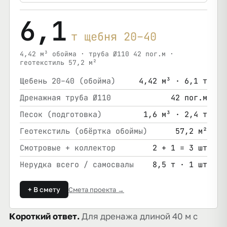
6,1
т щебня 20–40
4,42 м³ обойма · труба Ø110 42 пог.м ·
геотекстиль 57,2 м²
Щебень 20–40 (обойма)
4,42 м³ · 6,1 т
Дренажная труба Ø110
42 пог.м
Песок (подготовка)
1,6 м³ · 2,4 т
Геотекстиль (обёртка обоймы)
57,2 м²
Смотровые + коллектор
2 + 1 = 3 шт
Нерудка всего / самосвалы
8,5 т · 1 шт
+ В смету
Смета проекта →
Короткий ответ.
Для дренажа длиной 40 м с