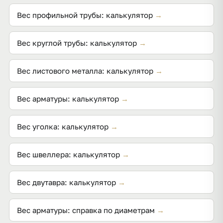
или прикинуть стоимость по цене за тонну. Но из-
площадь. В калькуляторах достаточно ввести
Вес профильной трубы: калькулятор
→
за минусовых допусков на стенку и лист
размеры сечения и длину — пересчёт в
фактический вес партии обычно немного ниже.
килограммы выполняется автоматически.
Вес круглой трубы: калькулятор
→
Для точной массы сверяйтесь с сертификатом и
сортаментом ГОСТ конкретного завода.
Вес листового металла: калькулятор
→
Вес арматуры: калькулятор
→
Вес уголка: калькулятор
→
Вес швеллера: калькулятор
→
Вес двутавра: калькулятор
→
Вес арматуры: справка по диаметрам
→