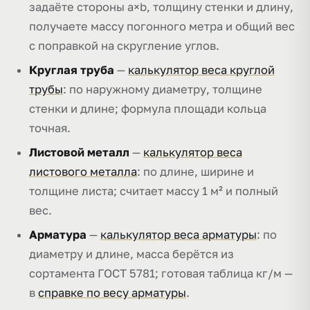
задаёте стороны a×b, толщину стенки и длину,
получаете массу погонного метра и общий вес
с поправкой на скругление углов.
Круглая труба
—
калькулятор веса круглой
трубы
: по наружному диаметру, толщине
стенки и длине; формула площади кольца
точная.
Листовой металл
—
калькулятор веса
листового металла
: по длине, ширине и
толщине листа; считает массу 1 м² и полный
вес.
Арматура
—
калькулятор веса арматуры
: по
диаметру и длине, масса берётся из
сортамента ГОСТ 5781; готовая таблица кг/м —
в
справке по весу арматуры
.