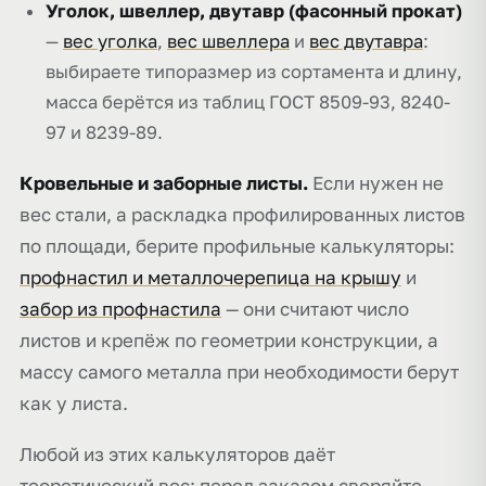
Уголок, швеллер, двутавр (фасонный прокат)
—
вес уголка
,
вес швеллера
и
вес двутавра
:
выбираете типоразмер из сортамента и длину,
масса берётся из таблиц ГОСТ 8509-93, 8240-
97 и 8239-89.
Кровельные и заборные листы.
Если нужен не
вес стали, а раскладка профилированных листов
по площади, берите профильные калькуляторы:
профнастил и металлочерепица на крышу
и
забор из профнастила
— они считают число
листов и крепёж по геометрии конструкции, а
массу самого металла при необходимости берут
как у листа.
Любой из этих калькуляторов даёт
теоретический вес; перед заказом сверяйте