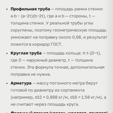
Профильная труба
— площадь рамки стенки:
a·b − (a−2t)(b−2t), где a и b — стороны, t —
толщина стенки. У реальной трубы углы
скруглены, поэтому геометрическую площадь
умножают на поправку около 0,98, и результат
ложится в коридор ГОСТ.
Круглая труба
— площадь кольца: π·t·(D−t),
где D — наружный диаметр, t — толщина
стенки. Эта формула точная, дополнительная
поправка не нужна.
Арматура
— массу погонного метра берут
готовой по диаметру из сортамента
(например, d12 = 0,888 кг/м, d16 = 1,58 кг/м), а
не считают через площадь круга.