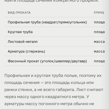
найти площадь сечения конкретного профиля.
ПРИНЦИП
ВИД ПРОКАТА
площад
Профильная труба (квадрат/прямоугольник)
площад
Круглая труба
масса 
Листовой металл
масса 
Арматура (стержень)
площад
Фасонный прокат (уголок/швеллер/двутавр)
Профильная и круглая труба полые, поэтому их
площадь сечения — это площадь кольца или
рамки стенки, а не всего габарита. Лист считают
через массу одного квадратного метра. У
арматуры массу погонного метра обычно не