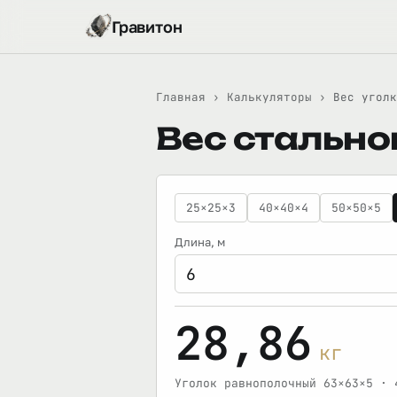
Гравитон
Главная
›
Калькуляторы
›
Вес уголк
Вес стально
25×25×3
40×40×4
50×50×5
Длина
, м
28,86
кг
Уголок равнополочный 63×63×5 · 