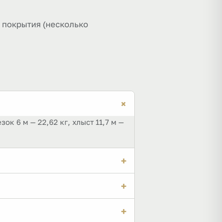
а покрытия (несколько
+
ок 6 м — 22,62 кг, хлыст 11,7 м —
+
а × длину. Площадь сечения берут
+
кату завода: из-за минусового
+