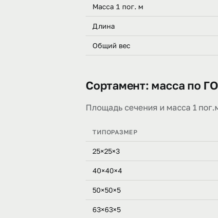
Масса 1 пог. м
Длина
Общий вес
Сортамент: масса по Г
Площадь сечения и масса 1 пог.
ТИПОРАЗМЕР
25×25×3
40×40×4
50×50×5
63×63×5