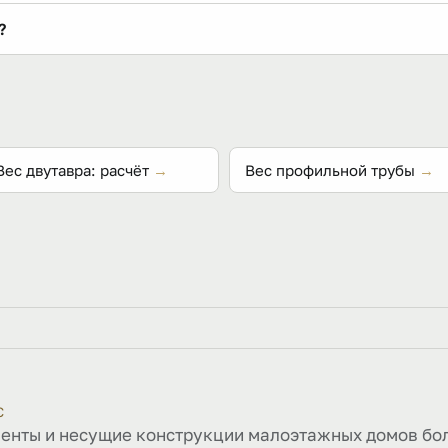
ые равнополочные уголки от 25×25×3 до 100×100×8 мм и круп
?
тра и хлыста.
ного метра. Для 50×50×5 это примерно 1000 ÷ 3,77 ≈ метров;
тра в таблице.
Вес двутавра: расчёт
→
Вес профильной трубы
→
С
нты и несущие конструкции малоэтажных домов более