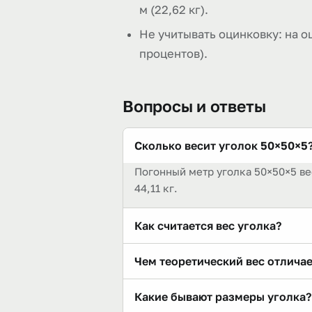
м (22,62 кг).
Не учитывать оцинковку: на о
процентов).
Вопросы и ответы
Сколько весит уголок 50×50×5
Погонный метр уголка 50×50×5 веси
44,11 кг.
Как считается вес уголка?
Масса 1 пог. м = площадь сечения
Чем теоретический вес отличае
из сортамента ГОСТ 8509-93 — он
Теоретический вес рассчитан по 
Какие бывают размеры уголка?
допуска на толщину проката реал