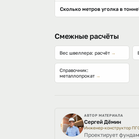
В сортаменте ГОСТ 8509-93 ходов
Сколько метров уголка в тонне
популярных размеров с массой ме
Разделите 1000 кг на массу погон
типоразмера — смотрите массу ме
Смежные расчёты
Вес швеллера: расчёт
→
Справочник:
металлопрокат
→
АВТОР МАТЕРИАЛА
Сергей Дёмин
Инженер-конструктор ПГ
Проектирует фундаме