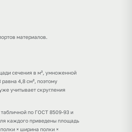
портов материалов.
ощади сечения в м², умноженной
 равна 4,8 см², поэтому
е уже учитывает скругления
 табличной по ГОСТ 8509-93 и
 для каждого приведены площадь
 полки × ширина полки ×