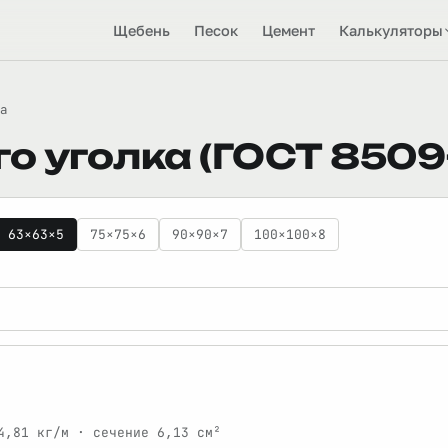
Щебень
Песок
Цемент
Калькуляторы
а
го уголка (ГОСТ 8509
63×63×5
75×75×6
90×90×7
100×100×8
4,81 кг/м · сечение 6,13 см²