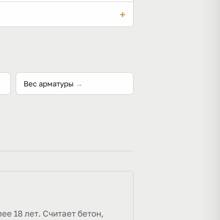
нее. В таблице на странице — 7
+
 точное число зависит от
Вес арматуры
→
 18 лет. Считает бетон,