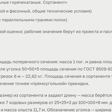
ьные горячекатаные. Сортамент»
вой и фасонный, общие технические условия)
 с параллельными гранями полок)
ой оценки; рабочие значения берут из проекта и пас
ощадь поперечного сечения: масса 1 пог. м равна пл
 Для уголка 50×50×5 площадь сечения по ГОСТ 8509-93
отрезок 6 м — 22,62 кг. Площадь сечения в сортамент
значение точнее «прямоугольной» прикидки.
змер из сортамента и задают длину — масса берётся
иже 7 ходовых размеров от 25×25×3 до 100×100×8 мм:
 и масса хлыста 11,7 м. Обозначение уголка — ширина