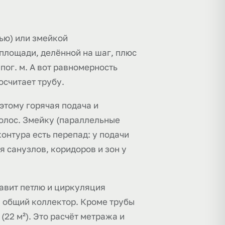
лью) или змейкой
 площади, делённой на шаг, плюс
пог. м. А вот равномерность
осчитает трубу.
оэтому горячая подача и
полос. Змейку (параллельные
онтура есть перепад: у подачи
я санузлов, коридоров и зон у
давит петлю и циркуляция
на общий коллектор. Кроме трубы
(22 м²). Это расчёт метража и