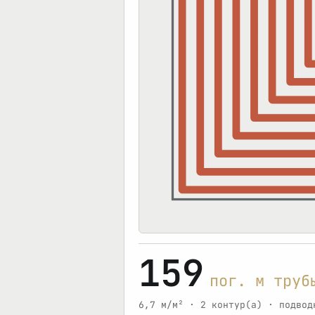
159
пог. м труб
6,7 м/м² · 2 контур(а) · подвод