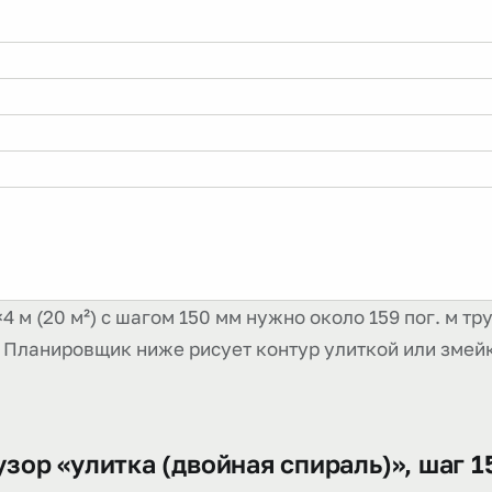
 м (20 м²) с шагом 150 мм нужно около 159 пог. м труб
м. Планировщик ниже рисует контур улиткой или змейк
 узор «улитка (двойная спираль)», шаг 1