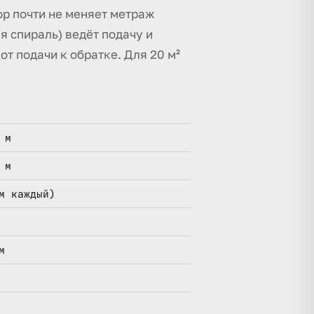
р почти не меняет метраж
я спираль) ведёт подачу и
от подачи к обратке. Для 20 м²
 м
 м
м каждый)
м