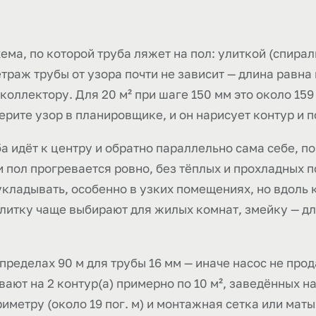
хема, по которой труба ляжет на пол: улиткой (спира
раж трубы от узора почти не зависит — длина равна
коллектору. Для 20 м² при шаге 150 мм это около 159 
ерите узор в планировщике, и он нарисует контур и п
ба идёт к центру и обратно параллельно сама себе, п
 пол прогревается ровно, без тёплых и прохладных 
кладывать, особенно в узких помещениях, но вдоль к
Улитку чаще выбирают для жилых комнат, змейку — дл
пределах 90 м для трубы 16 мм — иначе насос не про
вают на 2 контур(а) примерно по 10 м², заведённых 
метру (около 19 пог. м) и монтажная сетка или маты 