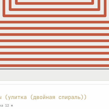
ы (улитка (двойная спираль))
ка 12 м