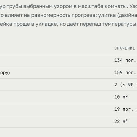
р трубы выбранным узором в масштабе комнаты. Узо
но влияет на равномерность прогрева: улитка (двойна
мейка проще в укладке, но даёт перепад температуры 
ЗНАЧЕНИЕ
134 пог.
159 пог.
тору)
2 (≤ 90 
10 м²
19 пог. 
22 м²