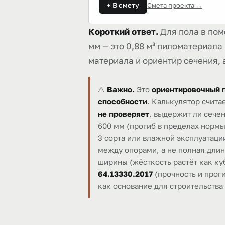
+ В смету
Смета проекта →
Короткий ответ.
Для пола в пом
мм — это 0,88 м³ пиломатериала (
материала и ориентир сечения, 
⚠️
Важно.
Это
ориентировочный п
способности
. Калькулятор счита
не проверяет
, выдержит ли сечен
600 мм (прогиб в пределах нормы)
3 сорта или влажной эксплуатац
между опорами, а не полная дли
ширины (жёсткость растёт как ку
64.13330.2017
(прочность и проги
как основание для строительства