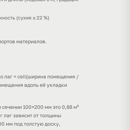
ность (сухие ≤ 22 %)
портов материалов.
 лаг = ceil(ширина помещения /
 помещения вдоль её укладки
и сечении 100×200 мм это 0,88 м³
аг лаг зависит от толщины
00 мм под толстую доску,