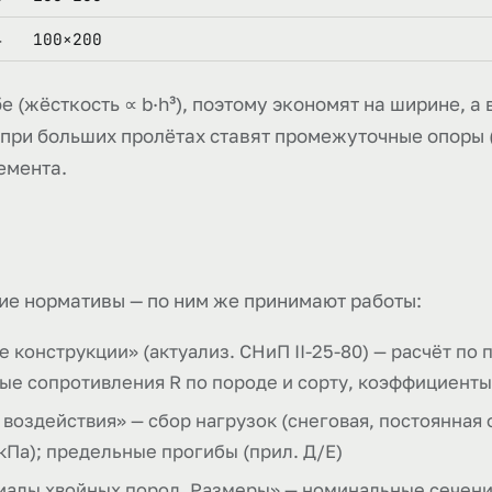
100×200
4
е (жёсткость ∝ b·h³), поэтому экономят на ширине, а
при больших пролётах ставят промежуточные опоры (
емента.
ие нормативы — по ним же принимают работы:
 конструкции» (актуализ. СНиП II-25-80) — расчёт по 
ные сопротивления R по породе и сорту, коэффициент
 воздействия» — сбор нагрузок (снеговая, постоянная 
кПа); предельные прогибы (прил. Д/Е)
алы хвойных пород. Размеры» — номинальные сечения 