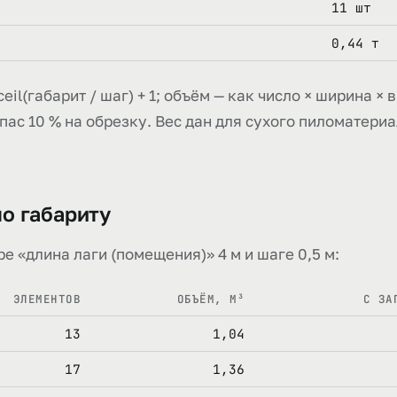
11 шт
0,44 т
eil(габарит / шаг) + 1; объём — как число × ширина × 
ас 10 % на обрезку. Вес дан для сухого пиломатериал
о габариту
е «длина лаги (помещения)» 4 м и шаге 0,5 м:
ЭЛЕМЕНТОВ
ОБЪЁМ, М³
С ЗА
13
1,04
17
1,36