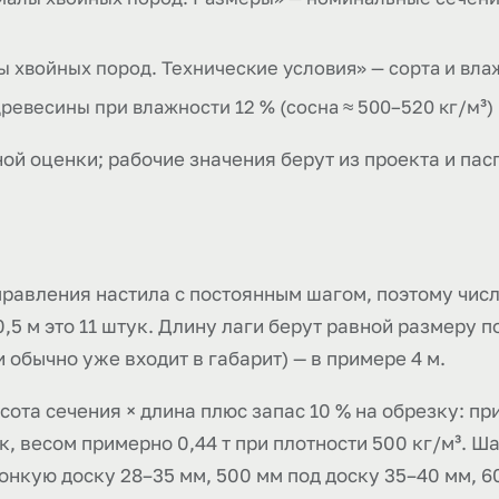
хвойных пород. Технические условия» — сорта и влаж
древесины при влажности 12 % (сосна ≈ 500–520 кг/м³)
ой оценки; рабочие значения берут из проекта и пас
равления настила с постоянным шагом, поэтому число
 0,5 м это 11 штук. Длину лаги берут равной размеру
 обычно уже входит в габарит) — в примере 4 м.
сота сечения × длина плюс запас 10 % на обрезку: пр
тук, весом примерно 0,44 т при плотности 500 кг/м³. Ш
тонкую доску 28–35 мм, 500 мм под доску 35–40 мм, 6