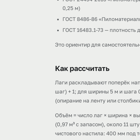
0,25 м)
ГОСТ 8486-86 «Пиломатериалы 
ГОСТ 16483.1-73 — плотность 
Это ориентир для самостоятельн
Как рассчитать
Лаги раскладывают поперёк нап
шаг) + 1; для ширины 5 м и шага
(опирание на ленту или столбики
Объём = число лаг × ширина × вы
(0,97 м³ с запасом), около 11 ш
чистового настила: 400 мм под 