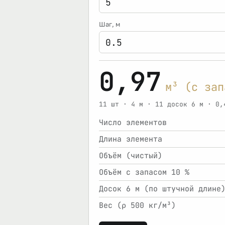
Шаг
, м
0,97
м³ (с зап
11 шт · 4 м · 11 досок 6 м · 0,
Число элементов
Длина элемента
Объём (чистый)
Объём с запасом 10 %
Досок 6 м (по штучной длине
Вес (ρ 500 кг/м³)