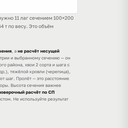
нужно 11 лаг сечением 100×200
44 т по весу. Это объём
чения
, а
не расчёт несущей
етрии и выбранному сечению — он
го района, хвои 2 сорта и шага ≤
др.), тяжёлой кровли (черепица),
т шаг. Пролёт — это расстояние
оры. Высота сечения важнее
поверочный расчёт по СП
стом. Не используйте результат