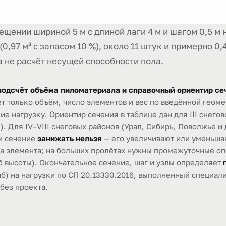
ещении шириной 5 м с длиной лаги 4 м и шагом 0,5 м 
0,97 м³ с запасом 10 %), около 11 штук и примерно 0,
а не расчёт несущей способности пола.
одсчёт объёма пиломатериала и справочный ориентир се
ет только объём, число элементов и вес по введённой геом
ие нагрузку. Ориентир сечения в таблице дан для III снегово
. Для IV–VIII снеговых районов (Урал, Сибирь, Поволжье и 
ии сечение
занижать нельзя
— его увеличивают или уменьшаю
на элемента; на больших пролётах нужны промежуточные оп
б высоты). Окончательное сечение, шаг и узлы определяет
б) на нагрузки по СП 20.13330.2016, выполненный специали
 без проекта.