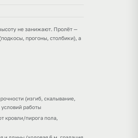
 высоту не занижают. Пролёт —
подкосы, прогоны, столбики), а
прочности (изгиб, скалывание,
ы условий работы
от кровли/пирога пола,
и длины (ходовая 6 м, градация