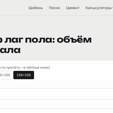
Щебень
Песок
Цемент
Калькуляторы
 лаг пола: объём
ала
 по пролёту — в таблице ниже)
0×100
100×200