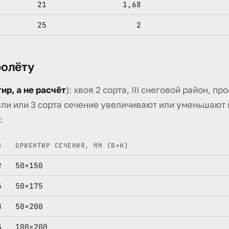
21
1,68
25
2
ролёту
ир, а не расчёт
): хвоя 2 сорта, III снеговой район, п
вли или 3 сорта сечение увеличивают или уменьшают
:
ОРИЕНТИР СЕЧЕНИЯ, ММ (B×H)
М
50×150
2
50×175
5
50×200
3
100×200
5