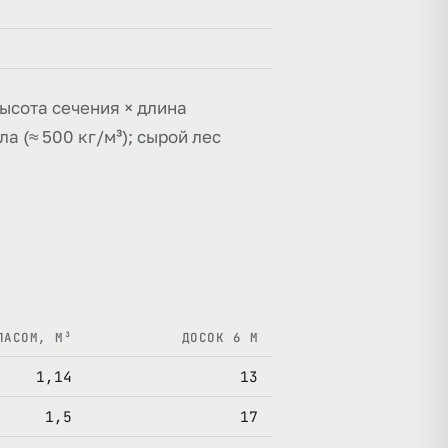
высота сечения × длина
а (≈ 500 кг/м³); сырой лес
ПАСОМ, М³
ДОСОК 6 М
1,14
13
1,5
17