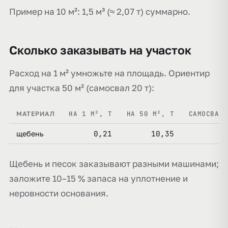
Пример на 10 м²: 1,5 м³ (≈ 2,07 т) суммарно.
Сколько заказывать на участок
Расход на 1 м² умножьте на площадь. Ориентир
для участка 50 м² (самосвал 20 т):
НА 1 М², Т
НА 50 М², Т
САМОСВАЛО
МАТЕРИАЛ
0,21
10,35
щебень
Щебень и песок заказывают разными машинами;
заложите 10–15 % запаса на уплотнение и
неровности основания.