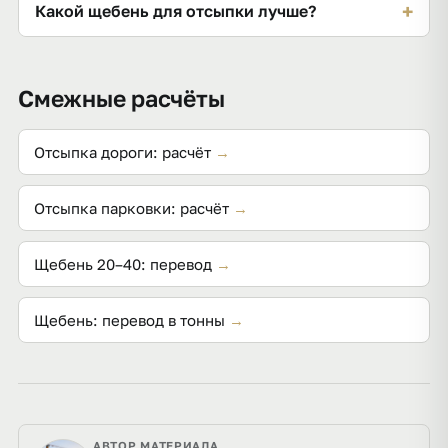
+
Какой щебень для отсыпки лучше?
около 1,38 т/м³) или используйте конвертер под
калькулятором.
Чаще берут гранитный или гравийный 20–40:
прочно и недорого. Для верхнего слоя — мельче.
Смежные расчёты
Отсыпка дороги: расчёт
→
Отсыпка парковки: расчёт
→
Щебень 20–40: перевод
→
Щебень: перевод в тонны
→
АВТОР МАТЕРИАЛА