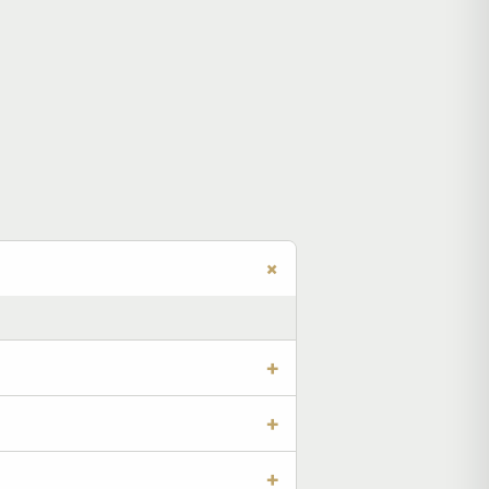
+
+
+
+