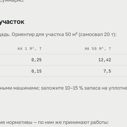
участок
адь. Ориентир для участка 50 м² (самосвал 20 т):
НА 1 М², Т
НА 50 М², Т
0,25
12,42
0,15
7,5
ными машинами; заложите 10–15 % запаса на уплотне
ие нормативы — по ним же принимают работы: