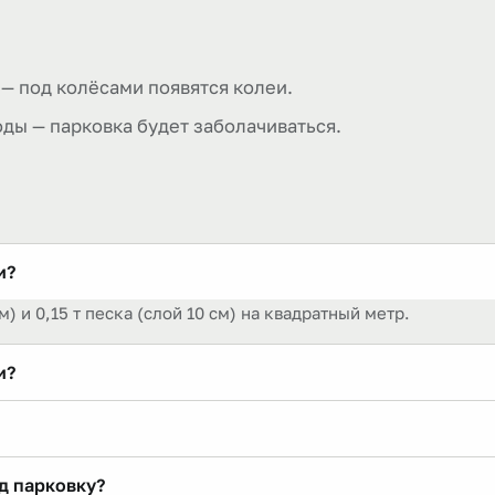
— под колёсами появятся колеи.
оды — парковка будет заболачиваться.
и?
) и 0,15 т песка (слой 10 см) на квадратный метр.
и?
 песку; для грузовой техники толще, до 30–40 см.
 верх можно отсыпать мельче для ровности.
д парковку?