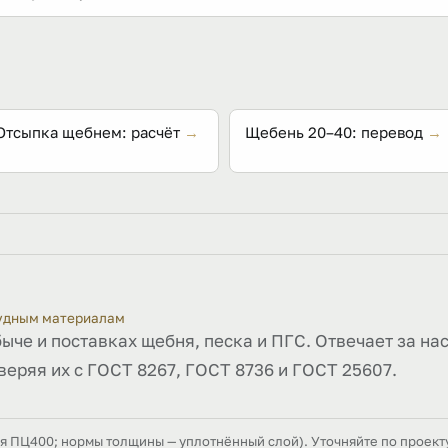
 и отводит воду, продлевая срок службы покрытия.
Отсыпка щебнем: расчёт
→
Щебень 20–40: перевод
→
рудным материалам
быче и поставках щебня, песка и ПГС. Отвечает за на
веряя их с ГОСТ 8267, ГОСТ 8736 и ГОСТ 25607.
ля ПЦ400; нормы толщины — уплотнённый слой). Уточняйте по проект