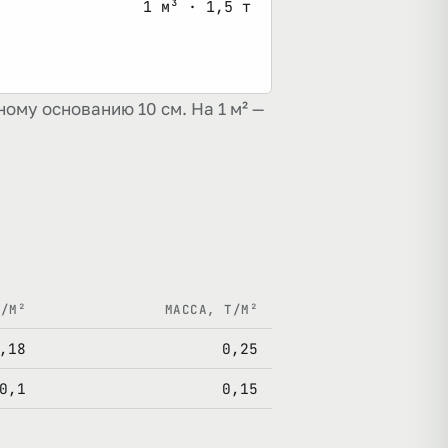
1 м³ · 1,5 т
ому основанию 10 см. На 1 м² —
³/М²
МАССА, Т/М²
,18
0,25
0,1
0,15