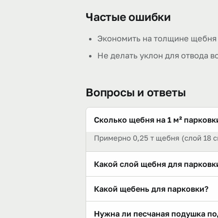
Частые ошибки
Экономить на толщине щебня 
Не делать уклон для отвода в
Вопросы и ответы
Сколько щебня на 1 м² парковк
Примерно 0,25 т щебня (слой 18 см
Какой слой щебня для парковк
Для легкового авто — 15–20 см по
Какой щебень для парковки?
Гранитный 20–40 в несущий слой;
Нужна ли песчаная подушка по