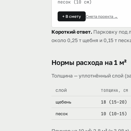
песок (10 см)
+ В смету
Смета проекта →
Короткий ответ.
Парковку под л
около 0,25 т щебня и 0,15 т песк
Нормы расхода на 1 м²
Толщина — уплотнённый слой (за
ТОЛЩИНА, СМ 
СЛОЙ
18 (15–20)
щебень
10 (10–15)
песок
Пример на 10 м²: 2,8 м³ (≈ 3,98 т