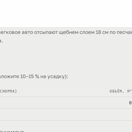
егковое авто отсыпают щебнем слоем 18 см по песчан
а.
ложите 10–15 % на усадку):
(НОРМА)
ОБЪЁМ, М
0
) суммарно.