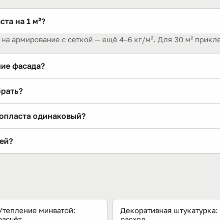
та на 1 м²?
 на армирование с сеткой — ещё 4–6 кг/м². Для 30 м² прикле
ние фасада?
в по 25 кг; на полный цикл с армированием закладывают п
брать?
ФТК (мокрый фасад) — универсальные «приклеивание + арм
нопласта одинаковый?
 клеят сплошным слоем по всей плите, тогда как пеноплас
ей?
новное крепление — дюбели-«грибки», которые ставят после
Утепление минватой:
Декоративная штукатурка:
расчёт
→
расход
→