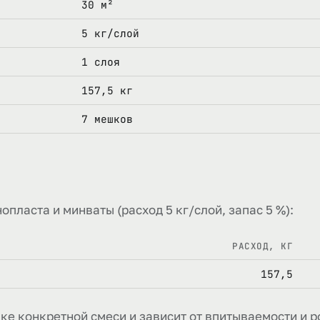
30 м²
5 кг/слой
1 слоя
157,5 кг
7 мешков
опласта и минваты (расход 5 кг/слой, запас 5 %):
РАСХОД, КГ
157,5
ке конкретной смеси и зависит от впитываемости и р