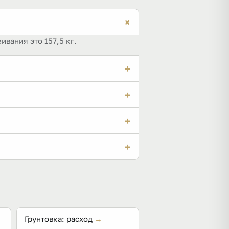
+
ивания это 157,5 кг.
+
римерно вдвое больше.
+
ирование» или раздельные.
+
т можно приклеивать по периметру
+
 схватывания клея.
Грунтовка: расход
→