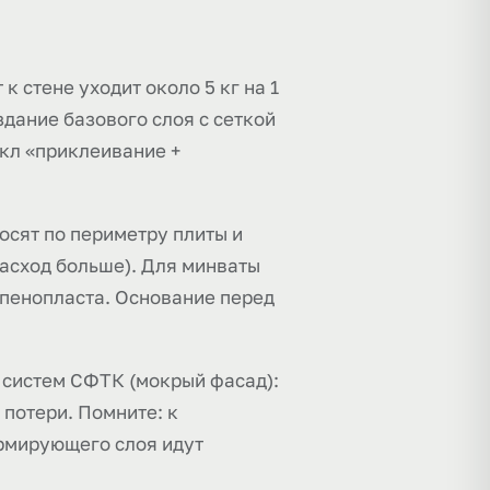
к стене уходит около 5 кг на 1
оздание базового слоя с сеткой
икл «приклеивание +
осят по периметру плиты и
асход больше). Для минваты
 пенопласта. Основание перед
 систем СФТК (мокрый фасад):
потери. Помните: к
рмирующего слоя идут