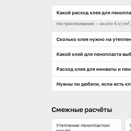
Какой расход клея для пеноплас
На приклеивание — около 5 кг/м²,
Сколько клея нужно на утепле
На приклеивание 30 м² — 7 мешко
Какой клей для пенопласта вы
Специальные смеси для систем С
Расход клея для минваты и пе
Плиточный клей не подходит.
У минваты обычно выше: её часто
Нужны ли дюбели, если есть кл
и маяками.
Да. Клей фиксирует плиту, но ос
Смежные расчёты
Утепление пенопластом:
расчёт
→