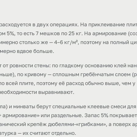
расходуется в двух операциях. На приклеивание плит 
асом 5%, то есть 7 мешков по 25 кг. На армирование (с
имерно столько же — 4–6 кг/м², поэтому на полный ц
мерно вдвое больше.
 от ровности стены: по гладкому основанию клей нан
ьше), по кривому — сплошным гребёнчатым слоем (р
о всей плите, поэтому её расход обычно выше, чем у
необходимости выравнивают.
ла) и минваты берут специальные клеевые смеси для
 армирование» или раздельные. Запас 5% покрывает 
анический крепёж дюбелями-«грибками», а поверх а
турка — их считают отдельно.