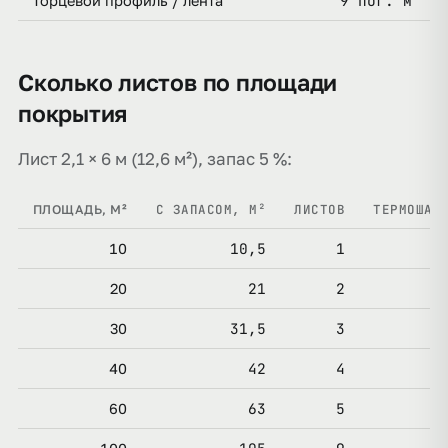
9 пог. м
Торцевой профиль / лента
Сколько листов по площади
покрытия
Лист 2,1 × 6 м (12,6 м²), запас 5 %:
С ЗАПАСОМ, М²
ЛИСТОВ
ТЕРМОШАЙ
ПЛОЩАДЬ, М²
10,5
1
10
21
2
1
20
31,5
3
1
30
42
4
2
40
63
5
3
60