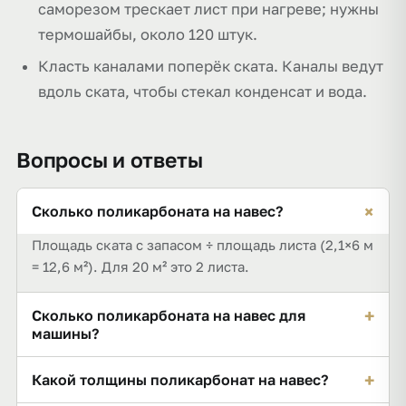
саморезом трескает лист при нагреве; нужны
термошайбы, около 120 штук.
Класть каналами поперёк ската. Каналы ведут
вдоль ската, чтобы стекал конденсат и вода.
Вопросы и ответы
+
Сколько поликарбоната на навес?
Площадь ската с запасом ÷ площадь листа (2,1×6 м
= 12,6 м²). Для 20 м² это 2 листа.
+
Сколько поликарбоната на навес для
машины?
Навес на одну машину — около 15–18 м² (1–2 листа
+
Какой толщины поликарбонат на навес?
2,1×6 м), на две машины — 30–36 м² (3 листа) с