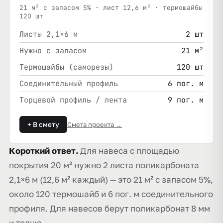
21 м² с запасом 5% · лист 12,6 м² · термошайбы
120 шт
Листы 2,1×6 м
2 шт
Нужно с запасом
21 м²
Термошайбы (саморезы)
120 шт
Соединительный профиль
6 пог. м
Торцевой профиль / лента
9 пог. м
+ В смету
Смета проекта →
Короткий ответ.
Для навеса с площадью
покрытия 20 м² нужно 2 листа поликарбоната
2,1×6 м (12,6 м² каждый) — это 21 м² с запасом 5%,
около 120 термошайб и 6 пог. м соединительного
профиля. Для навесов берут поликарбонат 8 мм
и толще.