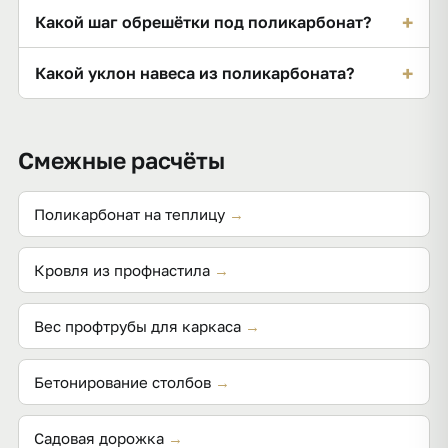
запасом.
Обычно 8 мм и толще — он держит снег и не
+
Какой шаг обрешётки под поликарбонат?
прогибается на пролёте; для козырьков иногда
берут монолитный.
По толщине листа: для 8 мм — около 0,6–0,7 м,
+
Какой уклон навеса из поликарбоната?
иначе лист провисает между опорами и хлопает на
ветру.
Не менее 5–10°, чтобы стекали вода и снег; листы
кладут УФ-стороной вверх, каналами вдоль ската.
Смежные расчёты
Поликарбонат на теплицу
→
Кровля из профнастила
→
Вес профтрубы для каркаса
→
Бетонирование столбов
→
Садовая дорожка
→