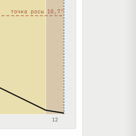
точка росы
10,7
°
12