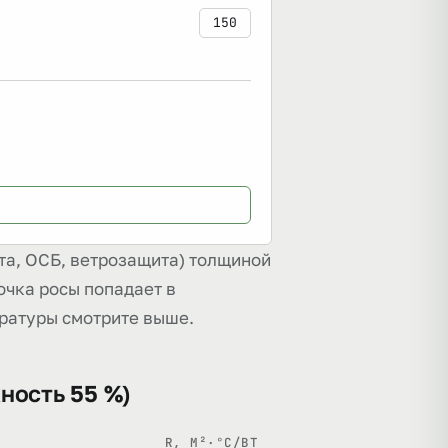
та, ОСБ, ветрозащита) толщиной
 точка росы попадает в
ературы смотрите выше.
жность 55 %)
R, М²·°C/ВТ