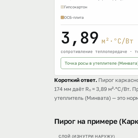
Гипсокартон
ОСБ-плита
3,89
м²·°C/Вт
сопротивление теплопередаче · т
Точка росы в утеплителе (Минвата
Короткий ответ.
Пирог каркасно
174 мм даёт Rₒ = 3,89 м²·°C/Вт. 
утеплитель (Минвата) — это нор
Пирог на примере (Карка
СЛОЙ (ИЗНУТРИ НАРУЖУ)