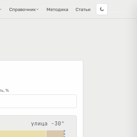
Справочник
Методика
Статьи
ть
, %
улица
-30
°