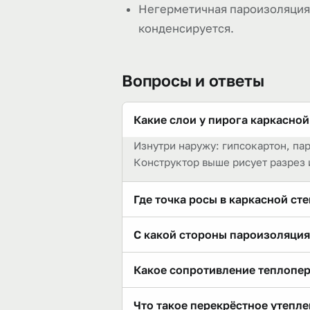
Негерметичная пароизоляция:
конденсируется.
Вопросы и ответы
Какие слои у пирога каркасной
Изнутри наружу: гипсокартон, па
Конструктор выше рисует разрез 
Где точка росы в каркасной сте
В утеплителе — почти всё сопротив
С какой стороны пароизоляция
утеплитель (Минвата) — это норм
С тёплой, внутренней — между ги
Какое сопротивление теплопер
уходила из утеплителя.
Для типового пирога с минватой 1
Что такое перекрёстное утепле