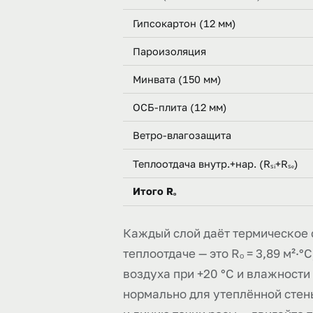
Гипсокартон (12 мм)
Пароизоляция
Минвата (150 мм)
ОСБ-плита (12 мм)
Ветро-влагозащита
Теплоотдача внутр.+нар. (Rₛᵢ+Rₛₑ)
Итого Rₒ
Каждый слой даёт термическое 
теплоотдаче — это Rₒ = 3,89 м²·
воздуха при +20 °C и влажности 
нормально для утеплённой стен