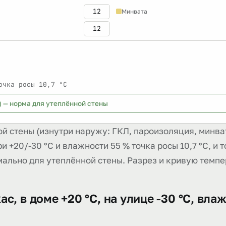
Минвата
очка росы 10,7 °C
) — норма для утеплённой стены
й стены (изнутри наружу: ГКЛ, пароизоляция, минва
При +20/-30 °C и влажности 55 % точка росы 10,7 °C, и
мально для утеплённой стены. Разрез и кривую темп
с, в доме +20 °C, на улице -30 °C, вла