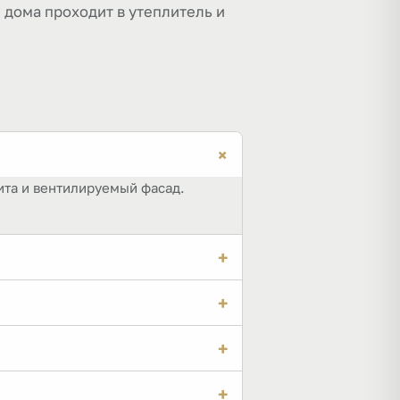
 дома проходит в утеплитель и
+
ита и вентилируемый фасад.
+
ы 10,7 °C, и точка росы попадает в
+
ветрозащиту, чтобы влага
+
в холода по стойкам — их
+