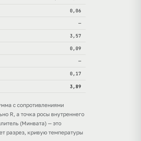
0,06
—
3,57
0,09
—
0,17
3,89
сумма с сопротивлениями
ьно R, а точка росы внутреннего
плитель (Минвата) — это
ет разрез, кривую температуры