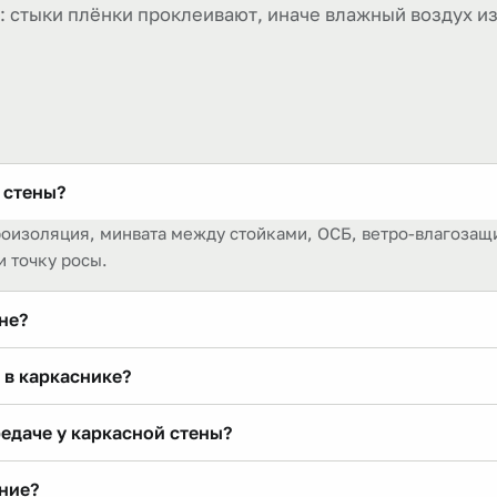
 стыки плёнки проклеивают, иначе влажный воздух из
 стены?
роизоляция, минвата между стойками, ОСБ, ветро-влагозащ
и точку росы.
не?
ление даёт минвата. Для +20 °C и влажности 55 % точка рос
 в каркаснике?
ально для утеплённой стены.
псокартоном и минватой. Снаружи ставят паропроницаемую 
едаче у каркасной стены?
50 мм Rₒ ≈ 3,89 м²·°C/Вт. Реальное чуть ниже из-за мостико
ние?