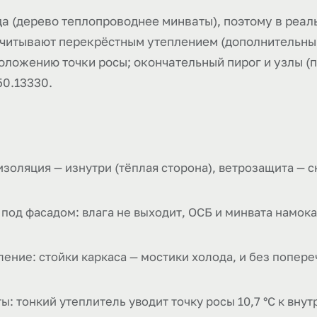
а (дерево теплопроводнее минваты), поэтому в реаль
 учитывают перекрёстным утеплением (дополнительный
оложению точки росы; окончательный пирог и узлы (
50.13330.
изоляция — изнутри (тёплая сторона), ветрозащита — 
 под фасадом: влага не выходит, ОСБ и минвата намо
ение: стойки каркаса — мостики холода, и без попере
: тонкий утеплитель уводит точку росы 10,7 °C к вну