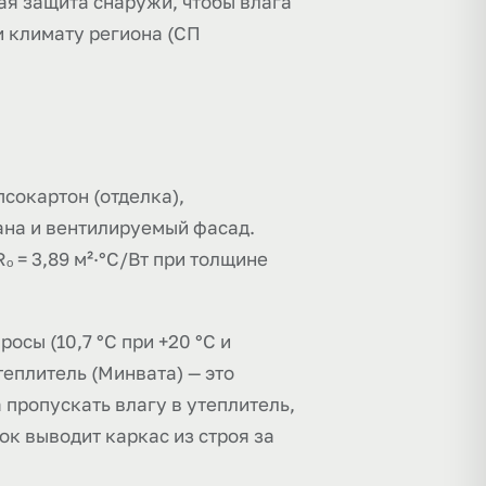
ая защита снаружи, чтобы влага
и климату региона (СП
сокартон (отделка),
ана и вентилируемый фасад.
ₒ = 3,89 м²·°C/Вт при толщине
осы (10,7 °C при +20 °C и
теплитель (Минвата) — это
 пропускать влагу в утеплитель,
к выводит каркас из строя за