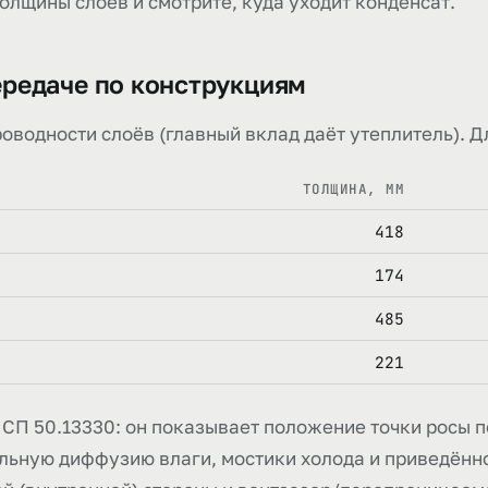
толщины слоёв и смотрите, куда уходит конденсат.
редаче по конструкциям
роводности слоёв (главный вклад даёт утеплитель). Д
ТОЛЩИНА, ММ
418
174
485
221
 СП 50.13330: он показывает положение точки росы п
льную диффузию влаги, мостики холода и приведённ