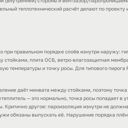
ой (внутренней) стороны и вентзазор/паропроницаем
ельный теплотехнический расчёт делают по проекту 
о при правильном порядке слоёв изнутри наружу: гип
у стойками, плита ОСБ, ветро-влагозащитная мембр
вую температуры и точку росы. Для типового пирога R
вление даёт минвата между стойками, поэтому точка р
утеплитель — это нормально, точка росы попадает в у
. Критично другое: пароизоляция изнутри не должна
ружи обязаны выпускать её. Нарушение порядка плёно