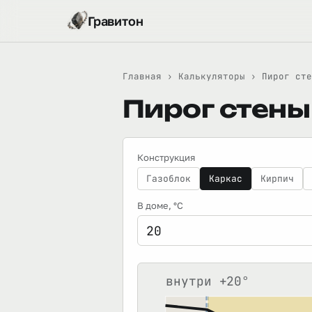
Гравитон
Главная
›
Калькуляторы
›
Пирог сте
Пирог стены
Конструкция
Газоблок
Каркас
Кирпич
В доме
, °C
внутри +
20
°