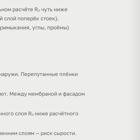
ном расчёте Rₒ чуть ниже
 слой поперёк стоек).
примыкания, углы, проёмы)
снаружи. Перепутанные плёнки
кают. Между мембраной и фасадом
чного слоя Rₒ ниже расчётного
тренним слоям — риск сырости.