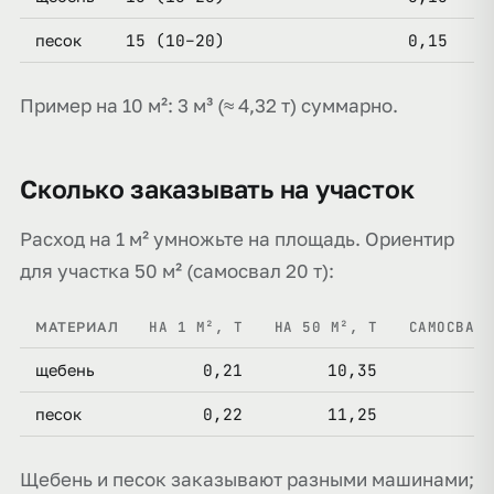
15 (10–20)
0,15
песок
Пример на 10 м²: 3 м³ (≈ 4,32 т) суммарно.
Сколько заказывать на участок
Расход на 1 м² умножьте на площадь. Ориентир
для участка 50 м² (самосвал 20 т):
НА 1 М², Т
НА 50 М², Т
САМОСВАЛО
МАТЕРИАЛ
0,21
10,35
щебень
0,22
11,25
песок
Щебень и песок заказывают разными машинами;