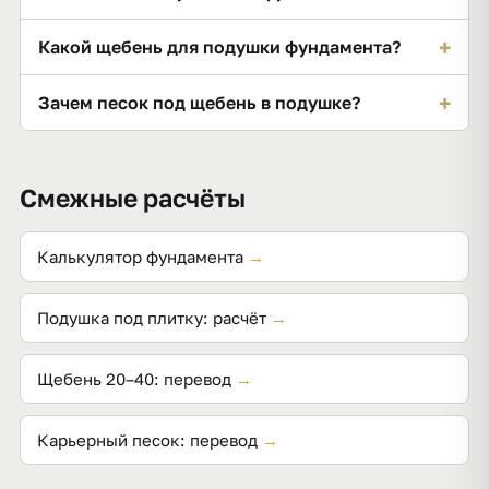
Обычно по 10–20 см песка и щебня; точная
+
Какой щебень для подушки фундамента?
толщина — по проекту и типу грунта.
Гранитный 20–40: прочный и морозостойкий,
+
Зачем песок под щебень в подушке?
хорошо распределяет нагрузку.
Песок выравнивает дно, отводит воду и создаёт
ровное ложе для щебёночного слоя.
Смежные расчёты
Калькулятор фундамента
→
Подушка под плитку: расчёт
→
Щебень 20–40: перевод
→
Карьерный песок: перевод
→