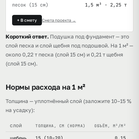
песок (15 см)
1,5 м³ · 2,25 т
+ В смету
Смета проекта →
Короткий ответ.
Подушка под фундамент — это
слой песка и слой щебня под подошвой. На 1 м² —
около 0,22 т песка (слой 15 см) и 0,21 т щебня
(слой 15 см).
Нормы расхода на 1 м²
Толщина — уплотнённый слой (заложите 10–15 %
на усадку):
ТОЛЩИНА, СМ (НОРМА)
ОБЪЁМ, М³/М²
М
СЛОЙ
15 (10–20)
0,15
щебень