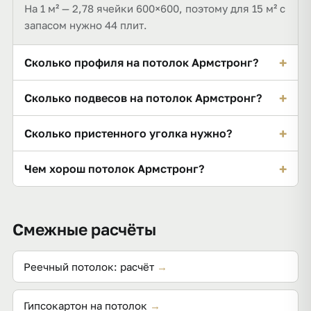
На 1 м² — 2,78 ячейки 600×600, поэтому для 15 м² с
запасом нужно 44 плит.
+
Сколько профиля на потолок Армстронг?
Для 15 м²: 4 несущих профилей 3,7 м, 13
+
Сколько подвесов на потолок Армстронг?
поперечных 1,2 м и 26 поперечных 0,6 м.
Около 0,7 подвеса на 1 м². Для 15 м² это 11
+
Сколько пристенного уголка нужно?
подвесов со спицей и регулировкой высоты.
По периметру комнаты (≈ 15,5 м для 15 м²) — 6
+
Чем хорош потолок Армстронг?
планок по 3 м.
Быстрый монтаж, ровная поверхность, скрытые
коммуникации и доступ к запотолочному
Смежные расчёты
пространству — любую плиту можно поднять.
Реечный потолок: расчёт
→
Гипсокартон на потолок
→