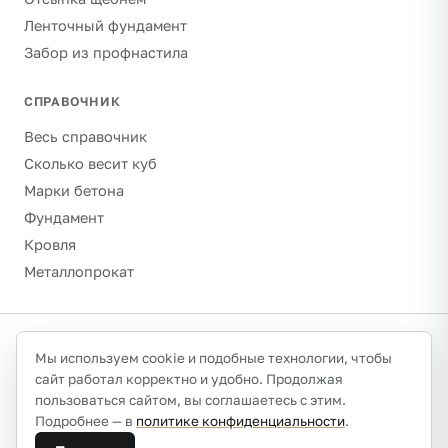
Ленточный фундамент
Забор из профнастила
СПРАВОЧНИК
Весь справочник
Сколько весит куб
Марки бетона
Фундамент
Кровля
Металлопрокат
©
2026
Гравитон · schebenpesok.ru ·
info@schebenpesok.ru
·
Мы используем cookie и подобные технологии, чтобы
Разработка от
иванов.сайт
сайт работал корректно и удобно. Продолжая
О проекте и контакты
Политика конфиденциальности
пользоваться сайтом, вы соглашаетесь с этим.
Обработка персональных данных
Подробнее — в
политике конфиденциальности
.
Плотности указаны ориентировочно (насыпные, сухое