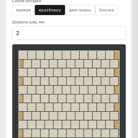
Схема укладки
прямая
вразбежку
диагональ
ёлочка
Ширина шва
, мм