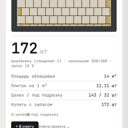
172
шт
вразбежку (смещение ½) · напольная 300×300 ·
запас 10 %
Площадь облицовки
14 м²
Плиток на 1 м²
11,11 шт
Целых / под подрезку
143 / 32 шт
Купить с запасом
172 шт
целая
под подрезку
+ В смету
Смета проекта →