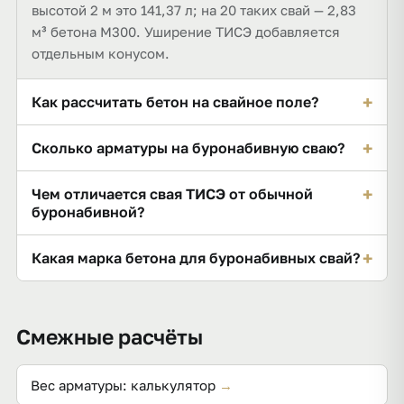
высотой 2 м это 141,37 л; на 20 таких свай — 2,83
м³ бетона М300. Уширение ТИСЭ добавляется
отдельным конусом.
+
Как рассчитать бетон на свайное поле?
Посчитайте объём одной сваи и умножьте на
+
Сколько арматуры на буронабивную сваю?
число свай. В примере 20 свай — 2,83 м³ — из них ≈
19,8 меш. цемента, 1,88 т песка и 3,66 т щебня.
Типовой каркас — 4 продольных d12 на длину сваи
+
Чем отличается свая ТИСЭ от обычной
плюс кольца d8. Это ≈ 9,5 кг на сваю и ≈ 190,69 кг
буронабивной?
на поле из 20 свай. Рабочее армирование задаёт
У сваи ТИСЭ внизу делают расширение-пятку
проект.
+
Какая марка бетона для буронабивных свай?
специальным буром — это увеличивает опору на
грунт. В расчёте к цилиндру ствола добавляется
Обычно М300 и выше; калькулятор считает состав
объём конуса-уширения.
для М300. Класс бетона и защитный слой
Смежные расчёты
уточняются проектом по СП 24.13330.
Вес арматуры: калькулятор
→