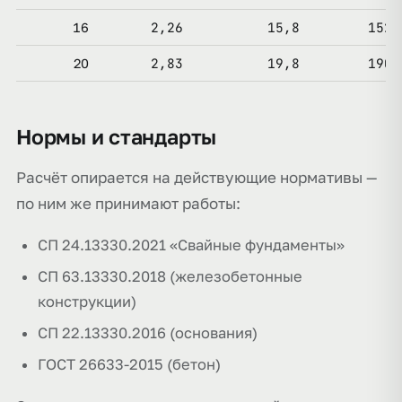
2,26
15,8
152,
16
2,83
19,8
190,
20
Нормы и стандарты
Расчёт опирается на действующие нормативы —
по ним же принимают работы:
СП 24.13330.2021 «Свайные фундаменты»
СП 63.13330.2018 (железобетонные
конструкции)
СП 22.13330.2016 (основания)
ГОСТ 26633-2015 (бетон)