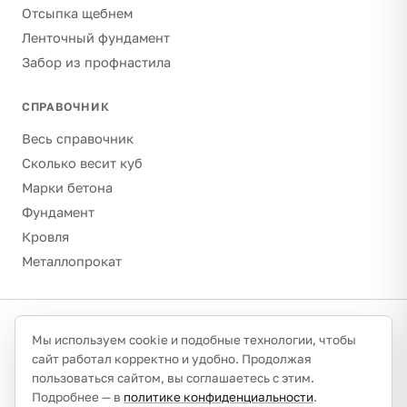
Отсыпка щебнем
Ленточный фундамент
Забор из профнастила
СПРАВОЧНИК
Весь справочник
Сколько весит куб
Марки бетона
Фундамент
Кровля
Металлопрокат
©
2026
Гравитон · schebenpesok.ru ·
info@schebenpesok.ru
·
Мы используем cookie и подобные технологии, чтобы
Разработка от
иванов.сайт
сайт работал корректно и удобно. Продолжая
О проекте и контакты
Политика конфиденциальности
пользоваться сайтом, вы соглашаетесь с этим.
Обработка персональных данных
Подробнее — в
политике конфиденциальности
.