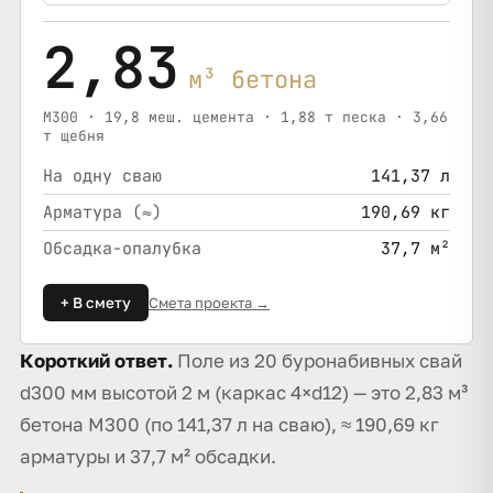
2,83
м³ бетона
М300 · 19,8 меш. цемента · 1,88 т песка · 3,66
т щебня
На одну сваю
141,37 л
Арматура (≈)
190,69 кг
Обсадка-опалубка
37,7 м²
+ В смету
Смета проекта →
Короткий ответ.
Поле из 20 буронабивных свай
d300 мм высотой 2 м (каркас 4×d12) — это 2,83 м³
бетона М300 (по 141,37 л на сваю), ≈ 190,69 кг
арматуры и 37,7 м² обсадки.