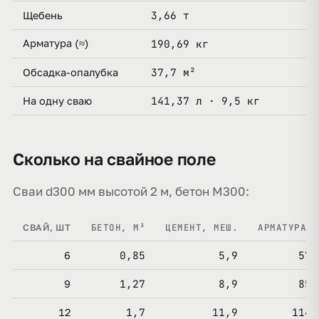
3,66 т
Щебень
Арматура (≈)
190,69 кг
37,7 м²
Обсадка-опалубка
141,37 л · 9,5 кг
На одну сваю
Сколько на свайное поле
Сваи d300 мм высотой 2 м, бетон М300:
БЕТОН, М³
ЦЕМЕНТ, МЕШ.
АРМАТУРА, 
СВАЙ, ШТ
0,85
5,9
57,
6
1,27
8,9
85,
9
1,7
11,9
114,
12