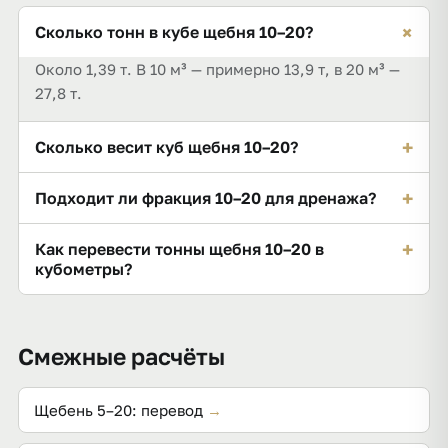
+
Сколько тонн в кубе щебня 10–20?
Около 1,39 т. В 10 м³ — примерно 13,9 т, в 20 м³ —
27,8 т.
+
Сколько весит куб щебня 10–20?
Насыпная плотность — порядка 1,39 т/м³, поэтому
+
Подходит ли фракция 10–20 для дренажа?
куб весит около 1,39 тонны.
Да, без мелочи 10–20 хорошо фильтрует воду и
+
Как перевести тонны щебня 10–20 в
реже заиливается. Для пристенного дренажа это
кубометры?
одна из рабочих фракций.
Разделите массу на 1,39: например, 25 т — это
около 17,99 м³.
Смежные расчёты
Щебень 5–20: перевод
→