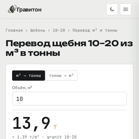
Гравитон
Главная
›
Щебень
›
10–20
›
Перевод м³ ⇄ тонны
Перевод щебня 10–20 из
м³ в тонны
м³ → тонны
тонны → м³
Объём
, м³
13,9
т
× 1,39 т/м³ · granit 10-20