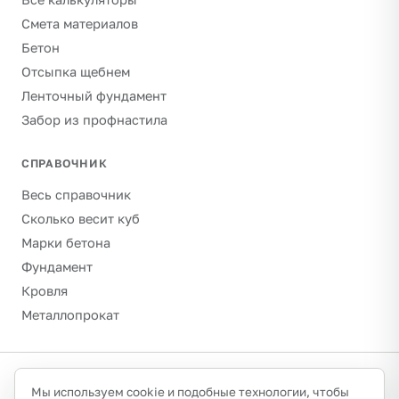
Смета материалов
Бетон
Отсыпка щебнем
Ленточный фундамент
Забор из профнастила
СПРАВОЧНИК
Весь справочник
Сколько весит куб
Марки бетона
Фундамент
Кровля
Металлопрокат
©
2026
Гравитон · schebenpesok.ru ·
info@schebenpesok.ru
·
Мы используем cookie и подобные технологии, чтобы
Разработка от
иванов.сайт