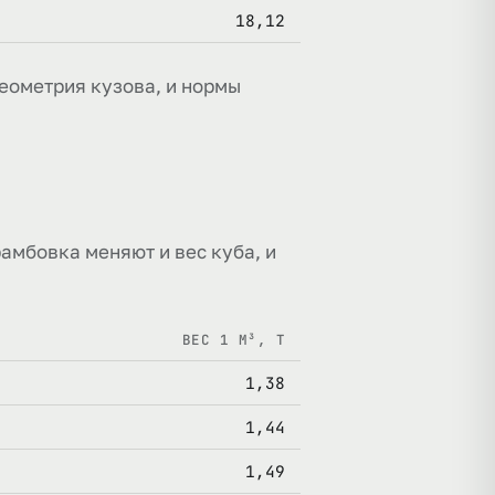
18,12
еометрия кузова, и нормы
рамбовка меняют и вес куба, и
ВЕС 1 М³, Т
1,38
1,44
1,49