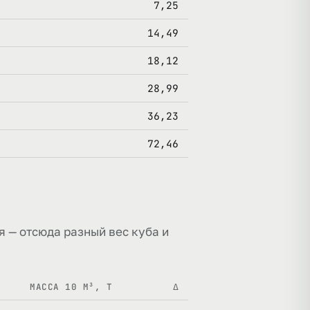
7,25
14,49
18,12
28,99
36,23
72,46
я — отсюда разный вес куба и
МАССА 10 М³, Т
Δ