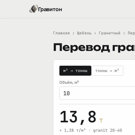
Гравитон
Главная
›
Щебень
›
Гранитный
›
Пер
Перевод гра
м³ → тонны
тонны → м³
Объём
, м³
13,8
т
× 1,38 т/м³ · granit 20-40