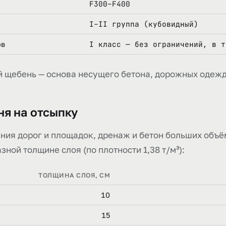
F300–F400
I–II группа (кубовидный)
I класс — без ограничений, в т
ов
 щебень — основа несущего бетона, дорожных одежд
ня на отсыпку
ния дорог и площадок, дренаж и бетон больших объё
азной толщине слоя (по плотности 1,38 т/м³):
ТОЛЩИНА СЛОЯ, СМ
10
15