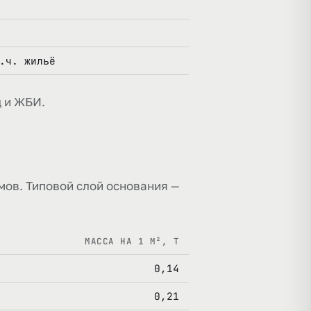
.ч. жильё
 и ЖБИ.
мов. Типовой слой основания —
МАССА НА 1 М², Т
0,14
0,21