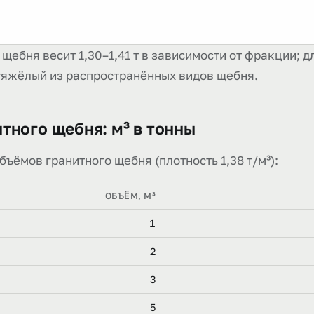
 щебня весит 1,30–1,41 т в зависимости от фракции; д
 тяжёлый из распространённых видов щебня.
тного щебня: м³ в тонны
бъёмов гранитного щебня (плотность 1,38 т/м³):
ОБЪЁМ, М³
1
2
3
5