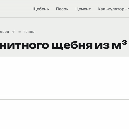
Щебень
Песок
Цемент
Калькуляторы
евод м³ ⇄ тонны
нитного щебня из м³