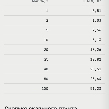
ОБЪЁМ, М³
МАССА, Т
0,51
1
1,03
2
2,56
5
5,13
10
10,26
20
12,82
25
20,51
40
25,64
50
51,28
100
Сколько скального грунта