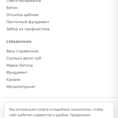
Смета материалов
Бетон
Отсыпка щебнем
Ленточный фундамент
Забор из профнастила
СПРАВОЧНИК
Весь справочник
Сколько весит куб
Марки бетона
Фундамент
Кровля
Металлопрокат
©
2026
Гравитон · schebenpesok.ru ·
info@schebenpesok.ru
·
Мы используем cookie и подобные технологии, чтобы
Разработка от
иванов.сайт
сайт работал корректно и удобно. Продолжая
О проекте и контакты
Политика конфиденциальности