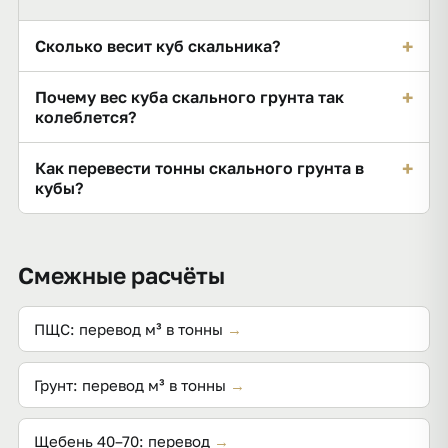
+
Сколько весит куб скальника?
Насыпная плотность скального грунта — около
+
Почему вес куба скального грунта так
1,95 т/м³; плотные граниты тяжелее (до 2,4),
колеблется?
рыхлые и известняковые легче (от 1,8).
Влияют порода, крупность обломков и доля
+
Как перевести тонны скального грунта в
мелочи, поэтому диапазон широкий — от 1,8 до 2,4
кубы?
т/м³.
Разделите массу на 1,95: например, 20 т — это
около 10,26 м³.
Смежные расчёты
ПЩС: перевод м³ в тонны
→
Грунт: перевод м³ в тонны
→
Щебень 40–70: перевод
→