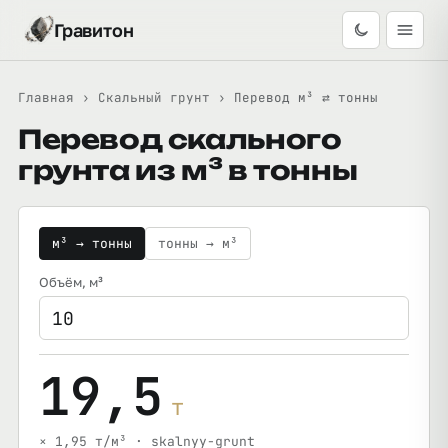
Гравитон
Главная
›
Скальный грунт
›
Перевод м³ ⇄ тонны
Перевод скального
грунта из м³ в тонны
м³ → тонны
тонны → м³
Объём
, м³
19,5
т
× 1,95 т/м³ · skalnyy-grunt