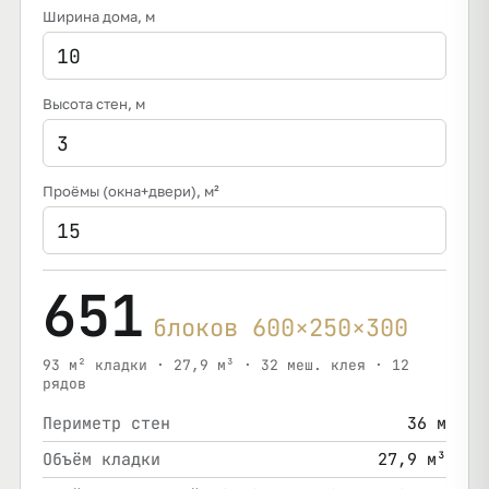
Ширина дома
, м
Высота стен
, м
Проёмы (окна+двери)
, м²
651
блоков 600×250×300
93 м² кладки · 27,9 м³ · 32 меш. клея · 12
рядов
Периметр стен
36 м
Объём кладки
27,9 м³