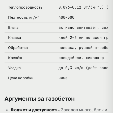
0,096–0,12 Вт/(м·°С) (су
Теплопроводность
400–500
Плотность, кг/м³
активно впитывает, сохне
Влага
клей 2–3 мм по всем гран
Кладка
ножовка, ручной штроборе
Обработка
спецдюбели, химанкер
Крепёж
до 0,3 мм/м (даёт волося
Усадка
ниже
Цена коробки
Аргументы за газобетон
Бюджет и доступность.
Заводов много, блок и