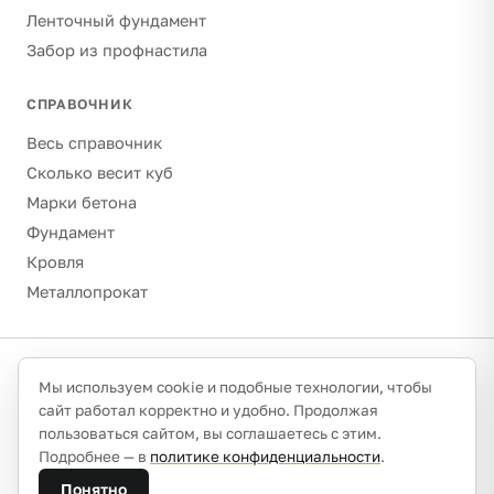
Ленточный фундамент
Забор из профнастила
СПРАВОЧНИК
Весь справочник
Сколько весит куб
Марки бетона
Фундамент
Кровля
Металлопрокат
©
2026
Гравитон · schebenpesok.ru ·
info@schebenpesok.ru
·
Мы используем cookie и подобные технологии, чтобы
Разработка от
иванов.сайт
сайт работал корректно и удобно. Продолжая
О проекте и контакты
Политика конфиденциальности
пользоваться сайтом, вы соглашаетесь с этим.
Обработка персональных данных
Подробнее — в
политике конфиденциальности
.
Плотности указаны ориентировочно (насыпные, сухое
Понятно