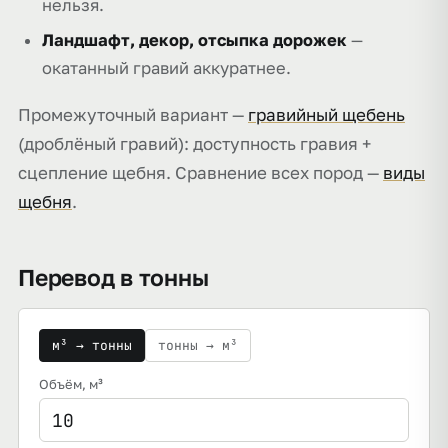
нельзя.
Ландшафт, декор, отсыпка дорожек
—
окатанный гравий аккуратнее.
Промежуточный вариант —
гравийный щебень
(дроблёный гравий): доступность гравия +
сцепление щебня. Сравнение всех пород —
виды
щебня
.
Перевод в тонны
м³ → тонны
тонны → м³
Объём
, м³