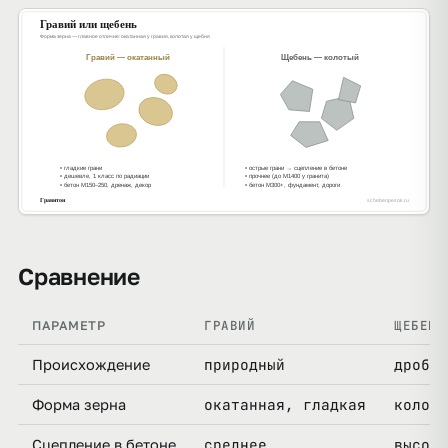
Сравнение
ГРАВИЙ
ЩЕБЕНЬ
ПАРАМЕТР
природный
дроблё
Происхождение
окатанная, гладкая
колота
Форма зерна
среднее
высоко
Сцепление в бетоне