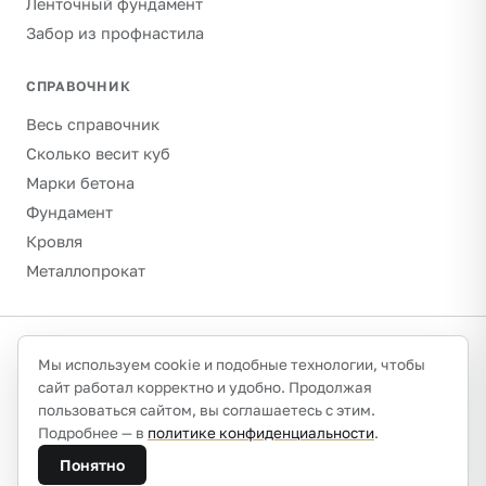
Ленточный фундамент
Забор из профнастила
СПРАВОЧНИК
Весь справочник
Сколько весит куб
Марки бетона
Фундамент
Кровля
Металлопрокат
©
2026
Гравитон · schebenpesok.ru ·
info@schebenpesok.ru
·
Мы используем cookie и подобные технологии, чтобы
Разработка от
иванов.сайт
сайт работал корректно и удобно. Продолжая
О проекте и контакты
Политика конфиденциальности
пользоваться сайтом, вы соглашаетесь с этим.
Обработка персональных данных
Подробнее — в
политике конфиденциальности
.
Плотности указаны ориентировочно (насыпные, сухое
Понятно
состояние) — калибруйте по паспорту партии или ГОСТ.