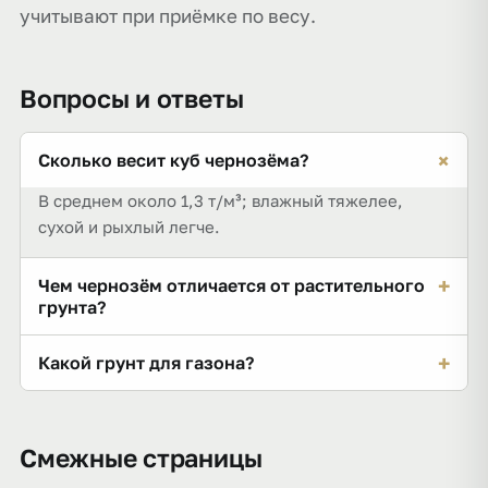
учитывают при приёмке по весу.
Вопросы и ответы
+
Сколько весит куб чернозёма?
В среднем около 1,3 т/м³; влажный тяжелее,
сухой и рыхлый легче.
+
Чем чернозём отличается от растительного
грунта?
Чернозём — самый плодородный вид почвы;
+
Какой грунт для газона?
растительный грунт — снятый плодородный слой,
который может быть беднее.
Плодородный растительный грунт или его смесь с
песком и торфом для рыхлости.
Смежные страницы