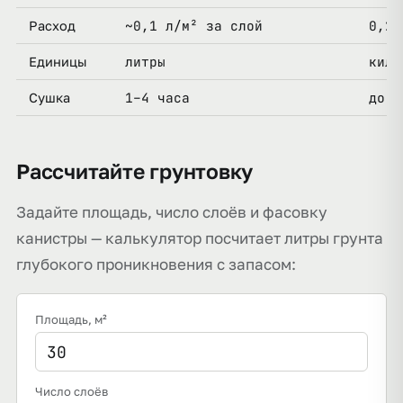
~0,1 л/м² за слой
0,2–
Расход
литры
кило
Единицы
1–4 часа
до с
Сушка
Рассчитайте грунтовку
Задайте площадь, число слоёв и фасовку
канистры — калькулятор посчитает литры грунта
глубокого проникновения с запасом:
Площадь
, м²
Число слоёв