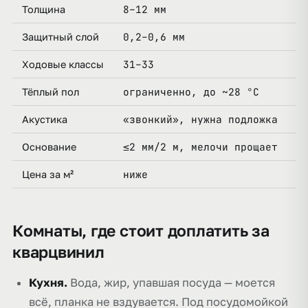
8–12 мм
2
Толщина
0,2–0,6 мм
0
Защитный слой
31–33
3
Ходовые классы
ограниченно, до ~28 °C
д
Тёплый пол
«звонкий», нужна подложка
т
Акустика
≤2 мм/2 м, мелочи прощает
≤
Основание
ниже
в
Цена за м²
Комнаты, где стоит доплатить за
кварцвинил
Кухня.
Вода, жир, упавшая посуда — моется
всё, планка не вздувается. Под посудомойкой