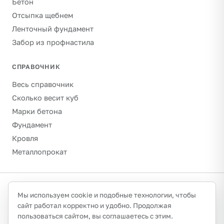
Бетон
Отсыпка щебнем
Ленточный фундамент
Забор из профнастила
СПРАВОЧНИК
Весь справочник
Сколько весит куб
Марки бетона
Фундамент
Кровля
Металлопрокат
©
2026
Гравитон · schebenpesok.ru ·
info@schebenpesok.ru
·
Мы используем cookie и подобные технологии, чтобы
Разработка от
иванов.сайт
сайт работал корректно и удобно. Продолжая
О проекте и контакты
Политика конфиденциальности
пользоваться сайтом, вы соглашаетесь с этим.
Обработка персональных данных