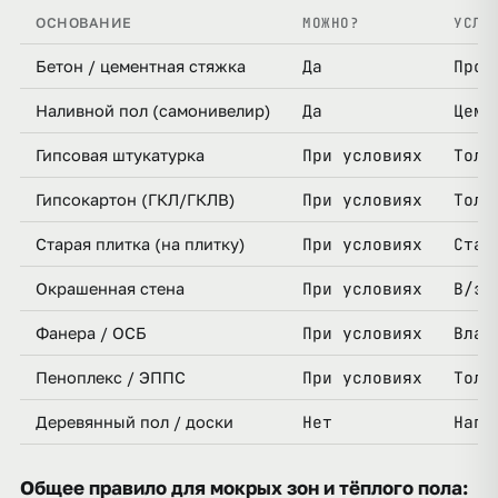
МОЖНО?
УСЛО
ОСНОВАНИЕ
Да
Проч
Бетон / цементная стяжка
Да
Цеме
Наливной пол (самонивелир)
При условиях
Толь
Гипсовая штукатурка
При условиях
Толь
Гипсокартон (ГКЛ/ГКЛВ)
При условиях
Стар
Старая плитка (на плитку)
При условиях
В/э 
Окрашенная стена
При условиях
Влаг
Фанера / ОСБ
При условиях
Толь
Пеноплекс / ЭППС
Нет
Напр
Деревянный пол / доски
Общее правило для мокрых зон и тёплого пола: