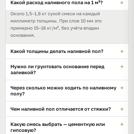
+
Какой расход наливного пола на 1 м²?
Около 1,5–1,8 кг сухой смеси на каждый
миллиметр толщины. При слое 10 мм это
примерно 15–18 кг/м², без учёта впадин
основания.
+
Какой толщины делать наливной пол?
Рабочая толщина большинства смесей 3–10 мм.
+
Нужно ли грунтовать основание перед
Тонкослойные финишные ровнители работают от
заливкой?
0,5–2 мм, толстослойные допускают 30–60 мм за
Да, обязательно. Грунтовка не даёт основанию
один пролив. Минимум и максимум смотрите на
+
Через сколько можно ходить по наливному
забирать воду из смеси, обеспыливает и улучшает
мешке.
полу?
растекание. Без неё пол хуже держится и
Ходить — обычно через 6–24 часа. Финишное
трескается.
+
Чем наливной пол отличается от стяжки?
покрытие (плитка, ламинат, линолеум)
укладывают позже: от нескольких дней до 1–2
Стяжка — это черновое выравнивание толщиной
+
Какую смесь выбрать — цементную или
недель по инструкции смеси и остаточной
30–50 мм. Наливной пол — финишный
гипсовую?
влажности.