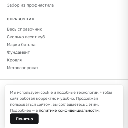
Забор из профнастила
СПРАВОЧНИК
Весь справочник
Сколько весит куб
Марки бетона
Фундамент
Кровля
Металлопрокат
©
2026
Гравитон · schebenpesok.ru ·
info@schebenpesok.ru
·
Мы используем cookie и подобные технологии, чтобы
Разработка от
иванов.сайт
сайт работал корректно и удобно. Продолжая
О проекте и контакты
Политика конфиденциальности
пользоваться сайтом, вы соглашаетесь с этим.
Обработка персональных данных
Подробнее — в
политике конфиденциальности
.
Плотности указаны ориентировочно (насыпные, сухое
Понятно
состояние) — калибруйте по паспорту партии или ГОСТ.