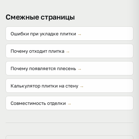
освежают маркером для швов или снимают
Цементную затирку после высыхания
верхний слой и затирают заново, затем
пропитывают гидрофобизатором, а во влажных и
Смежные страницы
пропитывают.
грязных зонах изначально применяют эпоксидную
затирку — она непористая и не пачкается.
Ошибки при укладке плитки
→
Почему отходит плитка
→
Почему появляется плесень
→
Калькулятор плитки на стену
→
Совместимость отделки
→