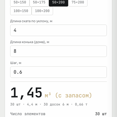
50×150
50×175
50×200
75×200
100×150
100×200
Длина ската по уклону
, м
Длина конька (дома)
, м
Шаг
, м
1,45
м³ (с запасом)
30 шт · 4,4 м · 30 досок 6 м · 0,66 т
Число элементов
30 шт