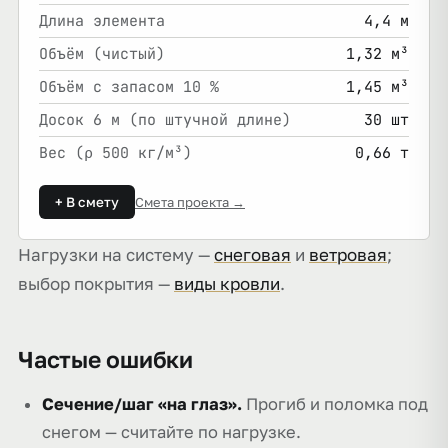
Длина элемента
4,4 м
Объём (чистый)
1,32 м³
Объём с запасом 10 %
1,45 м³
Досок 6 м (по штучной длине)
30 шт
Вес (ρ 500 кг/м³)
0,66 т
+ В смету
Смета проекта →
Нагрузки на систему —
снеговая
и
ветровая
;
выбор покрытия —
виды кровли
.
Частые ошибки
Сечение/шаг «на глаз».
Прогиб и поломка под
снегом — считайте по нагрузке.