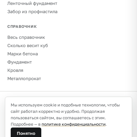
Ленточный фундамент
Забор из профнастила
СПРАВОЧНИК
Весь справочник
Сколько весит куб
Марки бетона
Фундамент
Кровля
Металлопрокат
©
2026
Гравитон · schebenpesok.ru ·
info@schebenpesok.ru
·
Мы используем cookie и подобные технологии, чтобы
Разработка от
иванов.сайт
сайт работал корректно и удобно. Продолжая
О проекте и контакты
Политика конфиденциальности
пользоваться сайтом, вы соглашаетесь с этим.
Обработка персональных данных
Подробнее — в
политике конфиденциальности
.
Плотности указаны ориентировочно (насыпные, сухое
Понятно
состояние) — калибруйте по паспорту партии или ГОСТ.