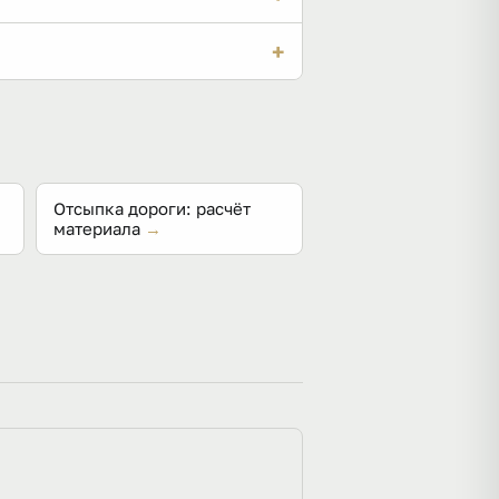
д колёс и переживает дожди.
+
нем основания — заметно хуже.
Отсыпка дороги: расчёт
материала
→