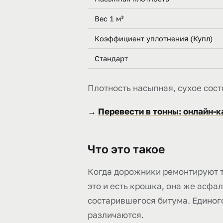
Вес 1 м³
Коэффициент уплотнения (Купл)
Стандарт
Плотность насыпная, сухое сост
→
Перевести в тонны: онлайн-
Что это такое
Когда дорожники ремонтируют тр
это и есть крошка, она же асфа
состарившегося битума. Единого
различаются.