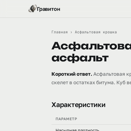
Гравитон
Главная
›
Асфальтовая крошка
Асфальтова
асфальт
Короткий ответ.
Асфальтовая кр
скелет в остатках битума. Куб ве
Характеристики
ПАРАМЕТР
Насыпная плотность