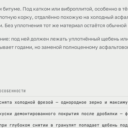
 битуме. Под катком или виброплитой, особенно в т
плотную корку, отдалённо похожую на холодный асфал
. Без уплотнения тот же материал остаётся обычной
ание: под ней должен лежать уплотнённый щебень ил
тывает годами, но заменой полноценному асфальтово
ОСОБЕННОСТИ
снята холодной фрезой — однородное зерно и максиму
куски демонтированного покрытия после дробилки — ф
при глубоком снятии в гранулят попадает щебень под