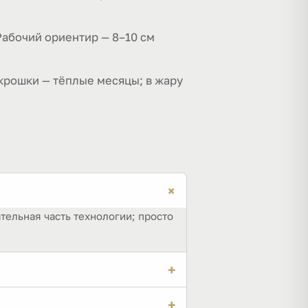
Рабочий ориентир — 8–10 см
крошки — тёплые месяцы; в жару
+
тельная часть технологии; просто
+
 нужно больше: при укатке слой
+