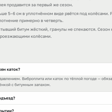
ея продавится за первый же сезон.
ше 5–6 см в уплотнённом виде рвётся под колёсами. 
плотнение примерно в четверть.
тывший битум жёсткий, гранулы не спекаются. Сезон 
 проезжающими колёсами.
жен каток?
давлением. Виброплита или каток по тёплой погоде — обяза
ёнкой с битумным запахом.
одъезд?
м виде на подготовленном щебёночном основании. Насыпать
крытии?