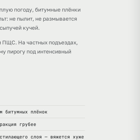
ёплую погоду, битумные плёнки
ьт: не пылит, не размывается
 сыпучей кучей.
и ПЩС. На частных подъездах,
му пирогу под интенсивный
м битумных плёнок
ракция грубее
стилающего слоя — вяжется хуже