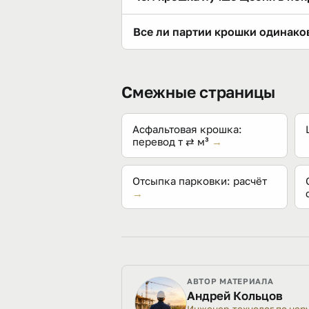
садится примерно на четверть.
Битумными плёнками: укатанный с
Все ли партии крошки одинако
Щебень же остаётся подвижным и
Нет. Фрезерованный гранулят с б
Смотрите материал до покупки: 
Смежные страницы
Асфальтовая крошка:
перевод т ⇄ м³
→
Отсыпка парковки: расчёт
→
АВТОР МАТЕРИАЛА
Андрей Кольцов