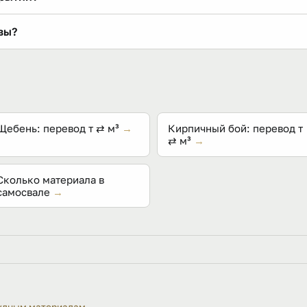
лой связывается в корку — не пылит, не разлетается из-по
вы?
 постепенно разносится.
огатым битумом вяжется отлично, а крошка пополам со щеб
тёмные «жирные» гранулы лучше серых.
Щебень: перевод т ⇄ м³
→
Кирпичный бой: перевод т
⇄ м³
→
Сколько материала в
самосвале
→