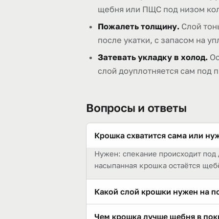
щебня или ПЩС под низом кол
Пожалеть толщину.
Слой тонь
после укатки, с запасом на у
Затевать укладку в холод.
Ос
слой доуплотняется сам под
Вопросы и ответы
Крошка схватится сама или ну
Нужен: спекание происходит под 
насыпанная крошка остаётся щеб
Какой слой крошки нужен на п
Ориентир — 8–10 см в уплотнённо
Чем крошка лучше щебня в по