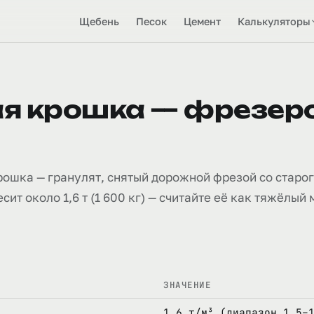
Щебень
Песок
Цемент
Калькуляторы
я крошка — фрезер
ошка — гранулят, снятый дорожной фрезой со старо
сит около 1,6 т (1 600 кг) — считайте её как тяжёлый
ЗНАЧЕНИЕ
1,6 т/м³ (диапазон 1,5–