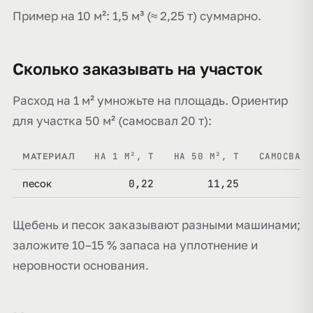
Пример на 10 м²: 1,5 м³ (≈ 2,25 т) суммарно.
Сколько заказывать на участок
Расход на 1 м² умножьте на площадь. Ориентир
для участка 50 м² (самосвал 20 т):
НА 1 М², Т
НА 50 М², Т
САМОСВАЛО
МАТЕРИАЛ
0,22
11,25
песок
Щебень и песок заказывают разными машинами;
заложите 10–15 % запаса на уплотнение и
неровности основания.