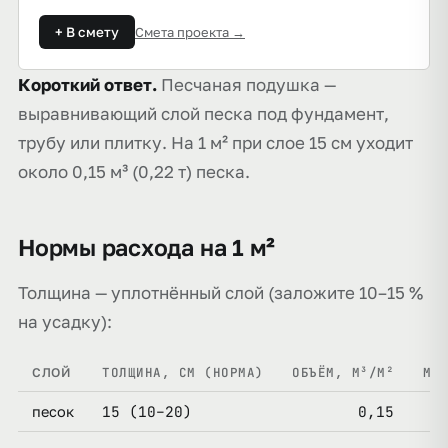
+ В смету
Смета проекта →
Короткий ответ.
Песчаная подушка —
выравнивающий слой песка под фундамент,
трубу или плитку. На 1 м² при слое 15 см уходит
около 0,15 м³ (0,22 т) песка.
Нормы расхода на 1 м²
Толщина — уплотнённый слой (заложите 10–15 %
на усадку):
ТОЛЩИНА, СМ (НОРМА)
ОБЪЁМ, М³/М²
МАС
СЛОЙ
15 (10–20)
0,15
песок