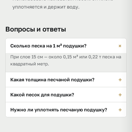
уплотняется и держит воду.
Вопросы и ответы
+
Сколько песка на 1 м² подушки?
При слое 15 см — около 0,15 м³ или 0,22 т песка на
квадратный метр.
+
Какая толщина песчаной подушки?
Обычно 10–20 см; под лёгкие конструкции
+
Какой песок для подушки?
меньше, под фундамент по проекту.
Карьерный или речной средней крупности;
+
Нужно ли уплотнять песчаную подушку?
пылеватый и глинистый не подходят.
Обязательно — послойно, с увлажнением, иначе
будет осадка под нагрузкой.