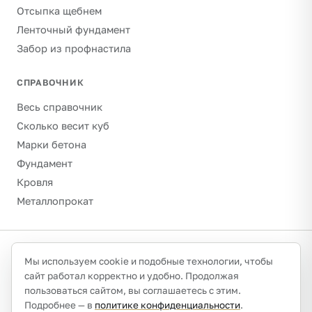
Отсыпка щебнем
Ленточный фундамент
Забор из профнастила
СПРАВОЧНИК
Весь справочник
Сколько весит куб
Марки бетона
Фундамент
Кровля
Металлопрокат
©
2026
Гравитон · schebenpesok.ru ·
info@schebenpesok.ru
·
Мы используем cookie и подобные технологии, чтобы
Разработка от
иванов.сайт
сайт работал корректно и удобно. Продолжая
О проекте и контакты
Политика конфиденциальности
пользоваться сайтом, вы соглашаетесь с этим.
Обработка персональных данных
Подробнее — в
политике конфиденциальности
.