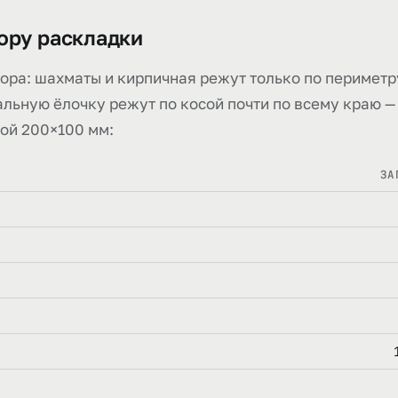
зору раскладки
зора: шахматы и кирпичная режут только по периметр
альную ёлочку режут по косой почти по всему краю —
кой 200×100 мм:
ЗА