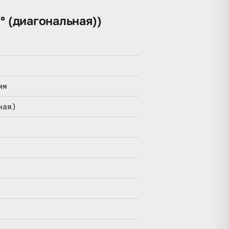
° (диагональная))
мм
ная)