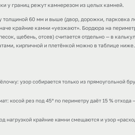
зки у границ режут камнерезом из целых камней.
 толщиной 60 мм и выше (двор, дорожки, парковка л
наче крайние камни «уезжают». Бордюра на периметр
песок, щебень, отсев) считается отдельно — в кальк
атами, кирпичной и плетёнкой можно в таблице ниже.
ёлочку: узор собирается только из прямоугольной бру
ат: косой рез под 45° по периметру даёт 15 % отхода 
од нагрузкой крайние камни смещаются и узор «расхо