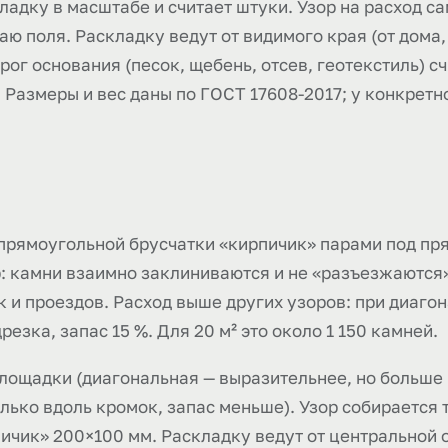
дку в масштабе и считает штуки. Узор на расход са
аю поля. Раскладку ведут от видимого края (от дома,
ог основания (песок, щебень, отсев, геотекстиль) сч
Размеры и вес даны по ГОСТ 17608-2017; у конкретн
 прямоугольной брусчатки «кирпичик» парами под пр
р: камни взаимно заклиниваются и не «разъезжаются»
 и проездов. Расход выше других узоров: при диагон
езка, запас 15 %. Для 20 м² это около 1 150 камней.
площадки (диагональная — выразительнее, но больше 
лько вдоль кромок, запас меньше). Узор собирается 
пичик» 200×100 мм. Раскладку ведут от центральной о