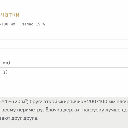
счатки
×100 мм · запас 15 %
0 мм)
5 %)
×4 м (20 м²) брусчаткой «кирпичик» 200×100 мм ёлочк
по всему периметру. Ёлочка держит нагрузку лучше др
ают друг друга.