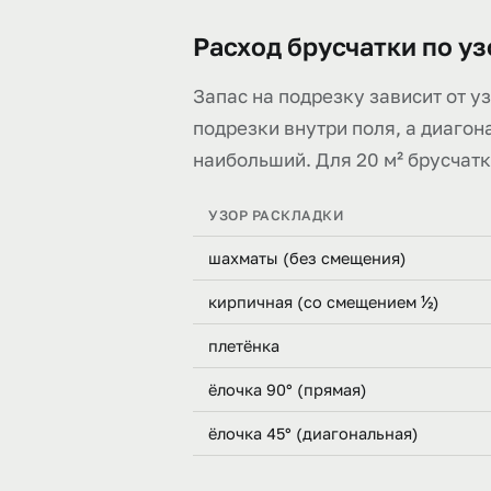
Расход брусчатки по у
Запас на подрезку зависит от у
подрезки внутри поля, а диагон
наибольший. Для 20 м² брусчат
УЗОР РАСКЛАДКИ
шахматы (без смещения)
кирпичная (со смещением ½)
плетёнка
ёлочка 90° (прямая)
ёлочка 45° (диагональная)