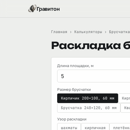
Гравитон
Главная
›
Калькуляторы
›
Брусчатка
Раскладка б
Длина площадки
, м
Размер брусчатки
Кирпичик 200×100, 60 мм
Кир
Брусчатка 240×120, 60 мм
Кв
Узор раскладки
шахматы
кирпичная
плетёнк