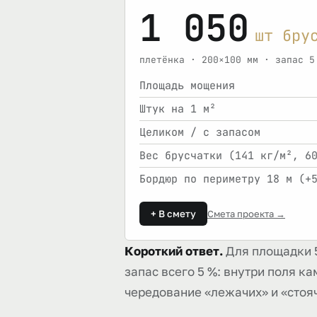
1 050
шт бру
плетёнка · 200×100 мм · запас 5
Площадь мощения
Штук на 1 м²
Целиком / с запасом
Вес брусчатки (141 кг/м², 6
Бордюр по периметру 18 м (+
+ В смету
Смета проекта →
Короткий ответ.
Для площадки 5
запас всего 5 %: внутри поля к
чередование «лежачих» и «стояч