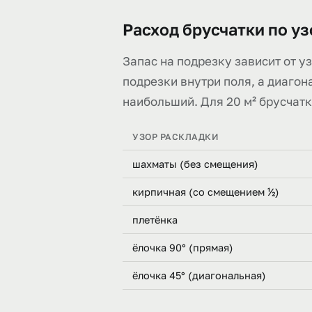
Расход брусчатки по у
Запас на подрезку зависит от у
подрезки внутри поля, а диагон
наибольший. Для 20 м² брусчат
УЗОР РАСКЛАДКИ
шахматы (без смещения)
кирпичная (со смещением ½)
плетёнка
ёлочка 90° (прямая)
ёлочка 45° (диагональная)