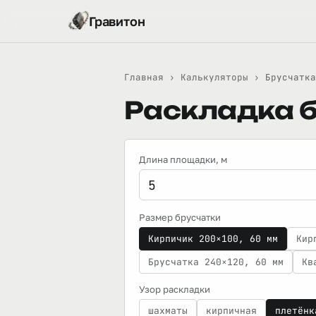
Гравитон
Главная
›
Калькуляторы
›
Брусчатка
Раскладка б
Длина площадки
, м
Размер брусчатки
Кирпичик 200×100, 60 мм
Кир
Брусчатка 240×120, 60 мм
Кв
Узор раскладки
шахматы
кирпичная
плетёнк