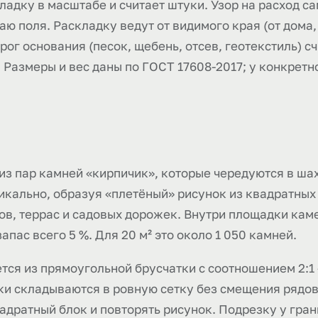
дку в масштабе и считает штуки. Узор на расход са
аю поля. Раскладку ведут от видимого края (от дома,
ог основания (песок, щебень, отсев, геотекстиль) сч
Размеры и вес даны по ГОСТ 17608-2017; у конкретн
 из пар камней «кирпичик», которые чередуются в ша
икально, образуя «плетёный» рисунок из квадратных
ов, террас и садовых дорожек. Внутри площадки кам
апас всего 5 %. Для 20 м² это около 1 050 камней.
ется из прямоугольной брусчатки с соотношением 2:1
оки складываются в ровную сетку без смещения рядов
дратный блок и повторять рисунок. Подрезку у гран