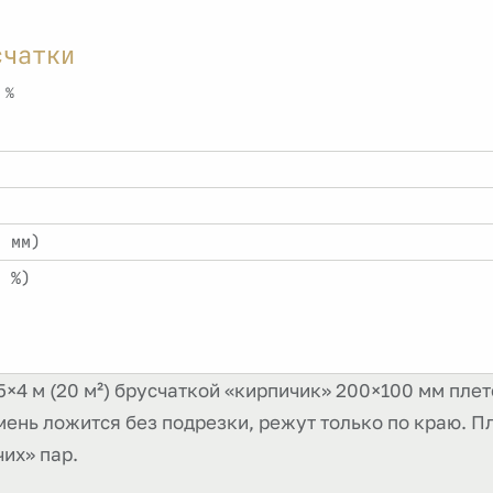
счатки
 %
0 мм)
5 %)
×4 м (20 м²) брусчаткой «кирпичик» 200×100 мм плет
амень ложится без подрезки, режут только по краю. 
их» пар.