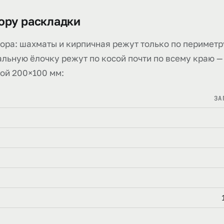
зору раскладки
зора: шахматы и кирпичная режут только по периметр
альную ёлочку режут по косой почти по всему краю —
кой 200×100 мм:
ЗА