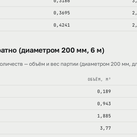
0,3186
3
0,3695
2
0,4241
2
ратно (диаметром 200 мм, 6 м)
оличеств — объём и вес партии (диаметром 200 мм, дл
ОБЪЁМ, М³
0,189
0,943
1,885
3,77