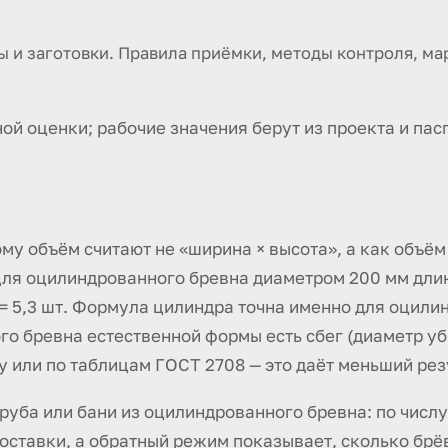
 и заготовки. Правила приёмки, методы контроля, ма
ой оценки; рабочие значения берут из проекта и пас
му объём считают не «ширина × высота», а как объём ци
 Для оцилиндрованного бревна диаметром 200 мм длино
5 = 5,3 шт. Формула цилиндра точна именно для оцил
го бревна естественной формы есть сбег (диаметр уб
 или по таблицам ГОСТ 2708 — это даёт меньший рез
руба или бани из оцилиндрованного бревна: по числу
оставки, а обратный режим показывает, сколько брё