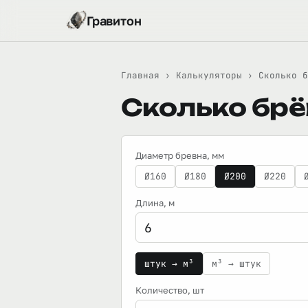
Гравитон
Главная
›
Калькуляторы
›
Сколько б
Сколько брё
Диаметр бревна, мм
Ø160
Ø180
Ø200
Ø220
Длина
, м
штук → м³
м³ → штук
Количество
, шт