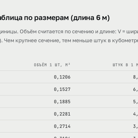
таблица по размерам (длина 6 м)
диницы. Объём считается по сечению и длине: V = шир
а). Чем крупнее сечение, тем меньше штук в кубометр
ОБЪЁМ 1 ШТ, М³
ШТУК В 1 
0,1206
8
0,1527
6
0,1885
5
0,2281
4
0,2714
3