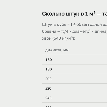
Сколько штук в 1 м³ — 
Штук в кубе = 1 ÷ объём одной е
бревна — π/4 × диаметр² × длин
хвои (540 кг/м³):
ДИАМЕТР, ММ
160
180
200
220
240