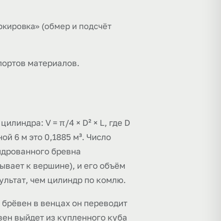
ркировка» (обмер и подсчёт
портов материалов.
линдра: V = π/4 × D² × L, где D
й 6 м это 0,1885 м³. Число
индрованного бревна
ывает к вершине), и его объём
ультат, чем цилиндр по комлю.
 брёвен в венцах он переводит
вен выйдет из купленного куба