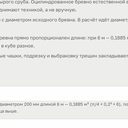
сырого сруба. Оцилиндрованное бревно естественной в
днимают техникой, а не вручную.
с диаметром исходного бревна. В расчёт идёт диаметр
евна прямо пропорционален длине: при 6 м — 0,1885 м
 в кубе разное.
ые чашки, подрезку и выбраковку трещин закладывают
аметром 200 мм длиной 6 м — 0,1885 м³ (π/4 × 0,2² × 6), п
ца выше.