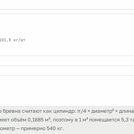
101,8 кг/шт
 бревна считают как цилиндр: π/4 × диаметр² × дли
ет объём 0,1885 м³, поэтому в 1 м³ помещается 5,3 та
бометр — примерно 540 кг.