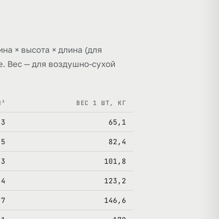
ина × высота × длина (для
е. Вес — для воздушно-сухой
М³
ВЕС 1 ШТ, КГ
,3
65,1
,5
82,4
,3
101,8
,4
123,2
,7
146,6