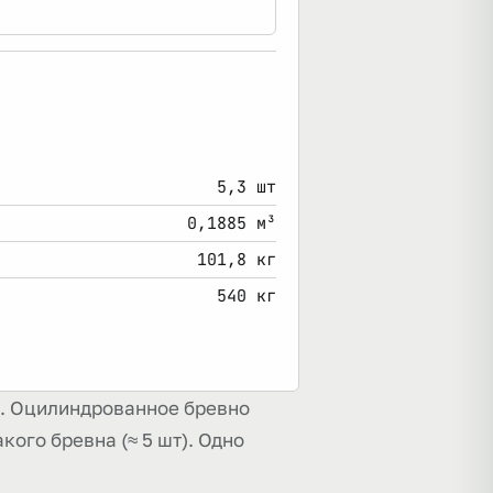
5,3 шт
0,1885 м³
101,8 кг
540 кг
на. Оцилиндрованное бревно
кого бревна (≈ 5 шт). Одно