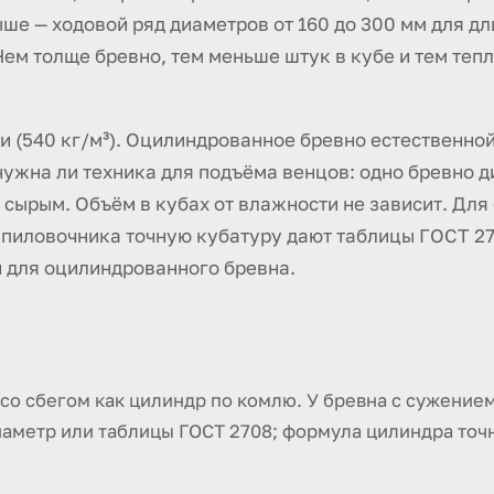
ше — ходовой ряд диаметров от 160 до 300 мм для дл
Чем толще бревно, тем меньше штук в кубе и тем тепл
ои (540 кг/м³). Оцилиндрованное бревно естественно
, нужна ли техника для подъёма венцов: одно бревно 
е сырым. Объём в кубах от влажности не зависит. Для
 пиловочника точную кубатуру дают таблицы ГОСТ 270
й для оцилиндрованного бревна.
 со сбегом как цилиндр по комлю. У бревна с сужение
аметр или таблицы ГОСТ 2708; формула цилиндра точ