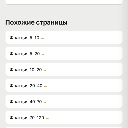
максимум пустот, не заиливается.
Около 1,30–1,41 т/м³: мелкие фракции плотнее (5–
10 ≈ 1,41), крупные легче (70–120 ≈ 1,30). Точные
Похожие страницы
значения — в таблице и калькуляторе.
Фракция 5–10
→
Фракция 5–20
→
Фракция 10–20
→
Фракция 20–40
→
Фракция 40–70
→
Фракция 70–120
→