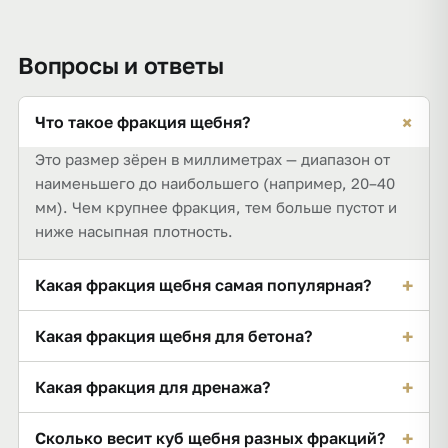
Вопросы и ответы
+
Что такое фракция щебня?
Это размер зёрен в миллиметрах — диапазон от
наименьшего до наибольшего (например, 20–40
мм). Чем крупнее фракция, тем больше пустот и
ниже насыпная плотность.
+
Какая фракция щебня самая популярная?
20–40 мм — универсальная для бетона,
+
Какая фракция щебня для бетона?
фундамента, дорог и отсыпки. Для армированного
бетона берут 5–20 мм.
5–20 мм для большинства конструкций (проходит
+
Какая фракция для дренажа?
между арматурой); 20–40 — для массивных
неармированных и больших объёмов.
Крупная без мелочи — 20–40 и 40–70 мм:
+
Сколько весит куб щебня разных фракций?