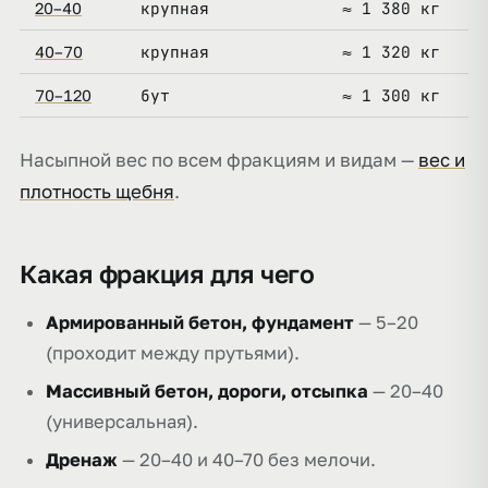
крупная
≈ 1 380 кг
у
20–40
крупная
≈ 1 320 кг
д
40–70
бут
≈ 1 300 кг
п
70–120
Насыпной вес по всем фракциям и видам —
вес и
плотность щебня
.
Какая фракция для чего
Армированный бетон, фундамент
— 5–20
(проходит между прутьями).
Массивный бетон, дороги, отсыпка
— 20–40
(универсальная).
Дренаж
— 20–40 и 40–70 без мелочи.