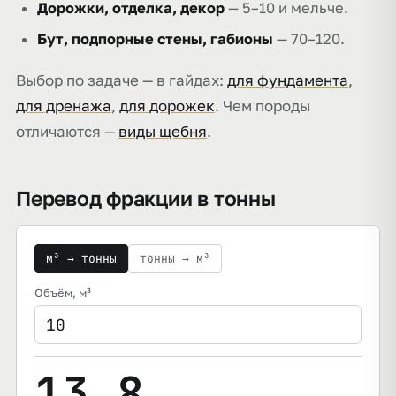
Дорожки, отделка, декор
— 5–10 и мельче.
Бут, подпорные стены, габионы
— 70–120.
Выбор по задаче — в гайдах:
для фундамента
,
для дренажа
,
для дорожек
. Чем породы
отличаются —
виды щебня
.
Перевод фракции в тонны
м³ → тонны
тонны → м³
Объём
, м³
13,8