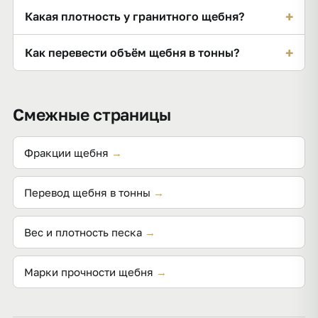
У крупных зёрен больше пустот между камнями,
+
Какая плотность у гранитного щебня?
поэтому в насыпном кубе меньше материала.
Насыпная — 1,30–1,41 т/м³ по фракциям; у
+
Как перевести объём щебня в тонны?
известнякового ниже (около 1,28 т/м³).
Умножьте кубы на насыпную плотность из
таблицы или используйте конвертер фракции.
Смежные страницы
Фракции щебня
→
Перевод щебня в тонны
→
Вес и плотность песка
→
Марки прочности щебня
→