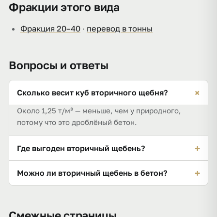
Фракции этого вида
Фракция 20–40
·
перевод в тонны
Вопросы и ответы
+
Сколько весит куб вторичного щебня?
Около 1,25 т/м³ — меньше, чем у природного,
потому что это дроблёный бетон.
+
Где выгоден вторичный щебень?
На временных дорогах, засыпках и планировке,
+
Можно ли вторичный щебень в бетон?
где цена важнее прочности.
Только в неответственный бетон низких марок;
для несущих конструкций он не годится.
Смежные страницы