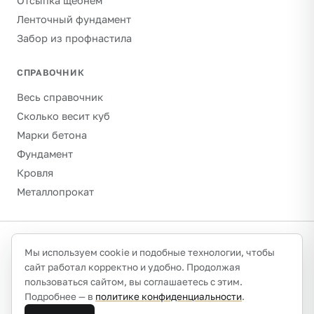
Отсыпка щебнем
Ленточный фундамент
Забор из профнастила
СПРАВОЧНИК
Весь справочник
Сколько весит куб
Марки бетона
Фундамент
Кровля
Металлопрокат
©
2026
Гравитон · schebenpesok.ru ·
info@schebenpesok.ru
·
Мы используем cookie и подобные технологии, чтобы
Разработка от
иванов.сайт
сайт работал корректно и удобно. Продолжая
О проекте и контакты
Политика конфиденциальности
пользоваться сайтом, вы соглашаетесь с этим.
Обработка персональных данных
Подробнее — в
политике конфиденциальности
.
Плотности указаны ориентировочно (насыпные, сухое