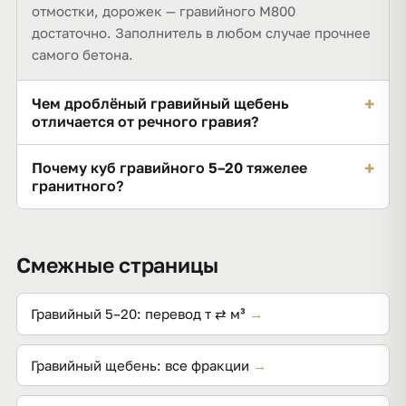
отмостки, дорожек — гравийного М800
достаточно. Заполнитель в любом случае прочнее
самого бетона.
+
Чем дроблёный гравийный щебень
отличается от речного гравия?
Формой зерна: у щебня есть колотые грани,
+
Почему куб гравийного 5–20 тяжелее
которые сцепляются с цементным камнем, у
гранитного?
окатыша — гладкая поверхность. В бетон идёт
Окатанные зёрна ложатся плотнее угловатых,
именно дроблёный, окатыш оставляют на дренаж
пустот меньше — отсюда 1 430 кг в кубометре.
и декор.
Смежные страницы
Разница с гранитом невелика, но при заказе
больших объёмов её видно по тоннажу.
Гравийный 5–20: перевод т ⇄ м³
→
Гравийный щебень: все фракции
→