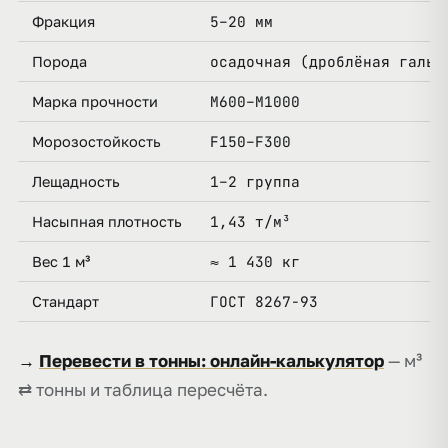
5–20 мм
Фракция
осадочная (дроблёная гальк
Порода
М600–М1000
Марка прочности
F150–F300
Морозостойкость
1–2 группа
Лещадность
1,43 т/м³
Насыпная плотность
≈ 1 430 кг
Вес 1 м³
ГОСТ 8267-93
Стандарт
→
Перевести в тонны: онлайн-калькулятор
— м³
⇄ тонны и таблица пересчёта.