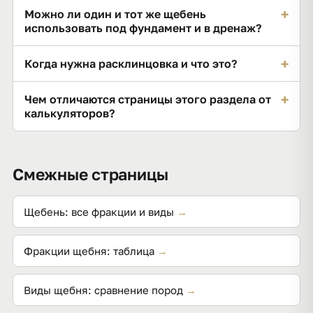
+
Можно ли один и тот же щебень
использовать под фундамент и в дренаж?
Под фундамент и в дренаж подходит гранитный
+
Когда нужна расклинцовка и что это?
20–40, так что одну поставку часто делят на обе
задачи. Известняковый в дренаж не берут — он
При устройстве площадок и парковок крупную
+
Чем отличаются страницы этого раздела от
размокает и заиливает систему.
фракцию (20–40) расклинивают более мелкой (5–
калькуляторов?
20 или отсевом): мелкое зерно заполняет
Здесь — выбор материала под задачу (фракция,
пустоты, и основание перестаёт «играть» под
порода, слой). Объём и тоннаж под вашу площадь
колесом.
Смежные страницы
считают калькуляторы отсыпки, бетона и дренажа
— ссылки внизу страницы.
Щебень: все фракции и виды
→
Фракции щебня: таблица
→
Виды щебня: сравнение пород
→