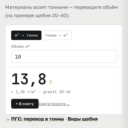
Материалы возят тоннами — переведите объём
(на примере щебня 20–40):
м³ → тонны
тонны → м³
Объём
, м³
13,8
т
× 1,38 т/м³ · granit 20-40
+ В смету
Смета проекта →
→
ПГС: перевод в тонны
·
Виды щебня