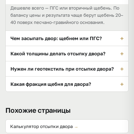
Дешевле всего — ПГС или вторичный щебень. По
балансу цены и результата чаще берут щебень 20–
40 поверх песчано-гравийного основания.
+
Чем засыпать двор: щебнем или ПГС?
ПГС дешевле и хорош как основание, но в дождь
+
Какой толщины делать отсыпку двора?
грязнее. Щебень 20–40 сверху даёт чистую
твёрдую поверхность. Часто комбинируют: ПГС
Обычно основание 10–15 см + верхний слой щебня
+
Нужен ли геотекстиль при отсыпке двора?
снизу, щебень сверху.
5–10 см по геотекстилю. Под заезд авто слой
увеличивают.
Да: он не даёт щебню вдавливаться в грунт и
+
Какая фракция щебня для двора?
смешиваться с ним, отсыпка дольше держится и
не зарастает.
Для верхнего слоя — 20–40 мм (чистый, не
вязнет), для дорожек удобнее мельче. Под
Похожие страницы
парковку — 20–40 потолще.
Калькулятор отсыпки двора
→