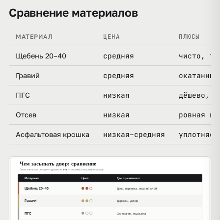
Сравнение материалов
ЦЕНА
ПЛЮСЫ
МАТЕРИАЛ
средняя
чисто, тв
Щебень 20–40
средняя
окатанный
Гравий
низкая
дёшево, х
ПГС
низкая
ровная по
Отсев
низкая–средняя
уплотняет
Асфальтовая крошка