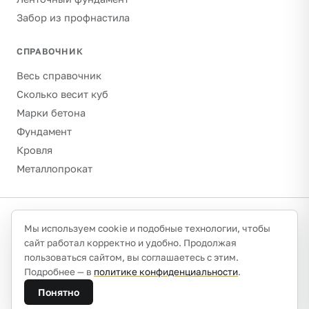
Забор из профнастила
СПРАВОЧНИК
Весь справочник
Сколько весит куб
Марки бетона
Фундамент
Кровля
Металлопрокат
©
2026
Гравитон · schebenpesok.ru ·
info@schebenpesok.ru
·
Мы используем cookie и подобные технологии, чтобы
Разработка от
иванов.сайт
сайт работал корректно и удобно. Продолжая
О проекте и контакты
Политика конфиденциальности
пользоваться сайтом, вы соглашаетесь с этим.
Обработка персональных данных
Подробнее — в
политике конфиденциальности
.
Плотности указаны ориентировочно (насыпные, сухое
Понятно
состояние) — калибруйте по паспорту партии или ГОСТ.