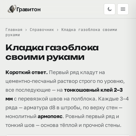
Гравитон
Главная
›
Справочник
›
Кладка газоблока своими
руками
Кладка газоблока
своими руками
Короткий ответ.
Первый ряд кладут на
цементно-песчаный раствор строго по уровню,
все последующие — на
тонкошовный клей 2–3
мм
с перевязкой швов на полблока. Каждые 3–4
ряда — арматура d8 в штробы, по верху стен —
монолитный
армопояс
. Ровный первый ряд и
тонкий шов — основа тёплой и прочной стены.