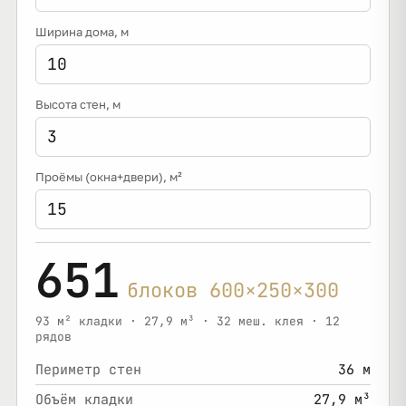
Ширина дома
, м
Высота стен
, м
Проёмы (окна+двери)
, м²
651
блоков 600×250×300
93 м² кладки · 27,9 м³ · 32 меш. клея · 12
рядов
Периметр стен
36 м
Объём кладки
27,9 м³