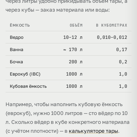
Через литры удобно прикидывать объём тары, а
через кубы — заказ материала или воды:
ОБЪЁМ
В КУБОМЕТРАХ
ЁМКОСТЬ
10–12 л
0,010–0,012
Ведро
≈ 170 л
0,17
Ванна
200 л
0,2
Бочка
1000 л
1,0
Еврокуб (IBC)
1000 л
1,0
Кубовая ёмкость
Например, чтобы наполнить кубовую ёмкость
(еврокуб), нужно 1000 литров — сто вёдер по 10
л. Сколько вёдер в кубе конкретного материала
(с учётом плотности) — в
калькуляторе тары
.