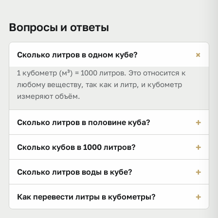
Вопросы и ответы
+
Сколько литров в одном кубе?
1 кубометр (м³) = 1000 литров. Это относится к
любому веществу, так как и литр, и кубометр
измеряют объём.
+
Сколько литров в половине куба?
0,5 м³ = 500 литров. Четверть куба (0,25 м³) — 250
+
Сколько кубов в 1000 литров?
литров, 0,1 м³ — 100 литров.
1000 литров = 1 м³. Это объём стандартного
+
Сколько литров воды в кубе?
еврокуба (IBC-ёмкости).
В кубе воды 1000 литров, и весит такой куб около
+
Как перевести литры в кубометры?
1000 кг (1 тонна), так как плотность воды ≈ 1 кг/л.
У других материалов вес куба отличается при том
Разделите литры на 1000. Например, 300 л — это