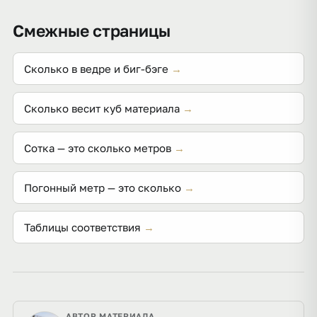
же объёме 1000 л.
0,3 м³, 5000 л — 5 м³.
Смежные страницы
Сколько в ведре и биг-бэге
→
Сколько весит куб материала
→
Сотка — это сколько метров
→
Погонный метр — это сколько
→
Таблицы соответствия
→
АВТОР МАТЕРИАЛА