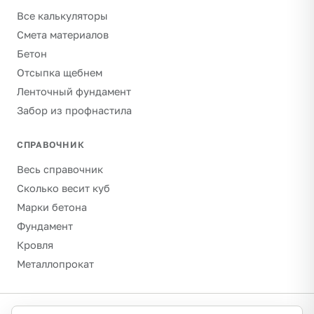
Все калькуляторы
Смета материалов
Бетон
Отсыпка щебнем
Ленточный фундамент
Забор из профнастила
СПРАВОЧНИК
Весь справочник
Сколько весит куб
Марки бетона
Фундамент
Кровля
Металлопрокат
©
2026
Гравитон · schebenpesok.ru ·
info@schebenpesok.ru
·