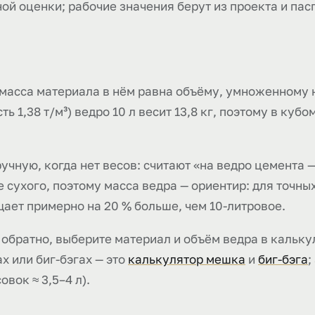
ой оценки; рабочие значения берут из проекта и пас
 масса материала в нём равна объёму, умноженному 
 1,38 т/м³) ведро 10 л весит 13,8 кг, поэтому в кубом
учную, когда нет весов: считают «на ведро цемента —
сухого, поэтому масса ведра — ориентир: для точны
щает примерно на 20 % больше, чем 10-литровое.
 обратно, выберите материал и объём ведра в кальк
х или биг-бэгах — это
калькулятор мешка
и
биг-бэга
;
овок ≈ 3,5–4 л).