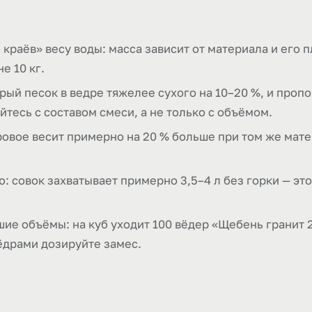
 краёв» весу воды: масса зависит от материала и его 
не 10 кг.
ый песок в ведре тяжелее сухого на 10–20 %, и проп
йтесь с составом смеси, а не только с объёмом.
итровое весит примерно на 20 % больше при том же мат
ю: совок захватывает примерно 3,5–4 л без горки — эт
е объёмы: на куб уходит 100 вёдер «Щебень гранит 2
вёдрами дозируйте замес.