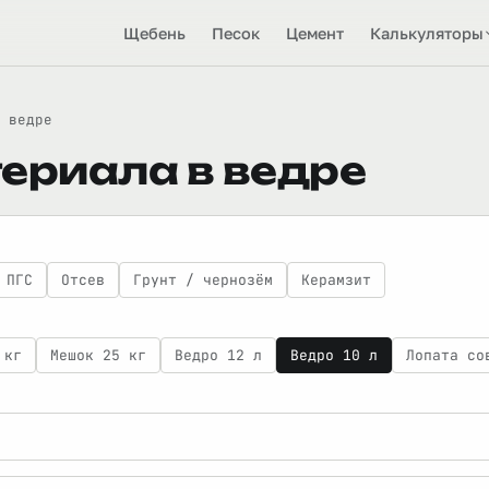
Щебень
Песок
Цемент
Калькуляторы
 ведре
ериала в ведре
ПГС
Отсев
Грунт / чернозём
Керамзит
 кг
Мешок 25 кг
Ведро 12 л
Ведро 10 л
Лопата со