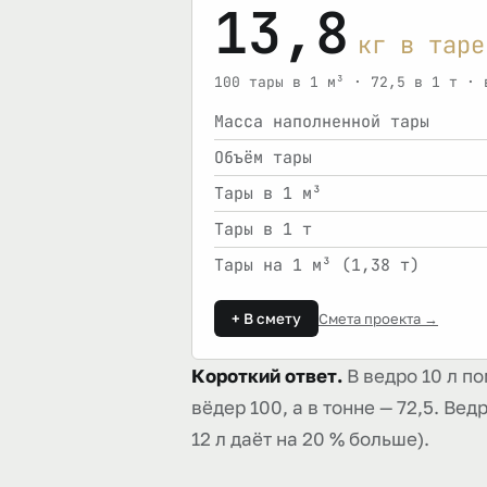
13,8
кг в таре
100 тары в 1 м³ · 72,5 в 1 т · 
Масса наполненной тары
Объём тары
Тары в 1 м³
Тары в 1 т
Тары на 1 м³ (1,38 т)
+ В смету
Смета проекта →
Короткий ответ.
В ведро 10 л п
вёдер 100, а в тонне — 72,5. Ве
12 л даёт на 20 % больше).