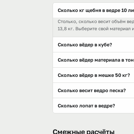
Сколько кг щебня в ведре 10 л
Столько, сколько весит объём вед
13,8 кг. Выберите свой материал 
Сколько вёдер в кубе?
Ведро 10 л — это сотая часть кубом
Сколько вёдер материала в тон
материала, потому что ведро мер
Зависит от плотности. Для «Щебень
Сколько вёдер в мешке 50 кг?
тем больше вёдер в тонне.
Мешок 50 кг «Щебень гранит 20–40
Сколько весит ведро песка?
[калькуляторе мешка](/kalkulyato
Песок плотнее щебня, поэтому ве
Сколько лопат в ведре?
насыпной плотности, как и для «Щ
Ориентировочно 2–3 совковые лопа
материала, влажности и техники н
Смежные расчёты