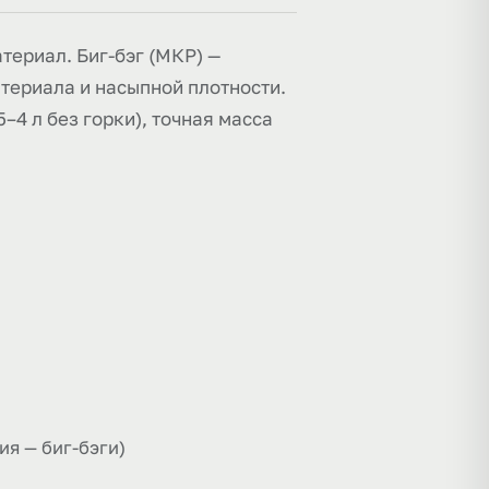
атериал. Биг-бэг (МКР) —
материала и насыпной плотности.
–4 л без горки), точная масса
я — биг-бэги)