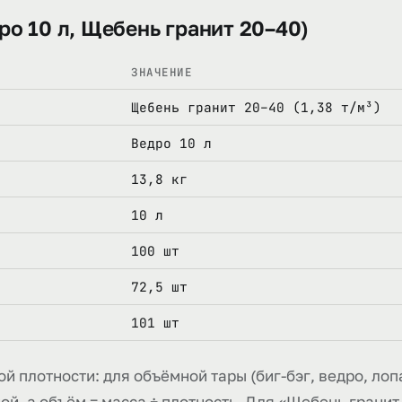
ро 10 л, Щебень гранит 20–40)
ЗНАЧЕНИЕ
Щебень гранит 20–40 (1,38 т/м³)
Ведро 10 л
13,8 кг
10 л
100 шт
72,5 шт
101 шт
й плотности: для объёмной тары (биг-бэг, ведро, лопа
, а объём = масса ÷ плотность. Для «Щебень гранит 2