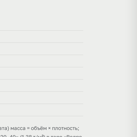
та) масса = объём × плотность;
0–40» (1,38 т/м³) в таре «Ведро