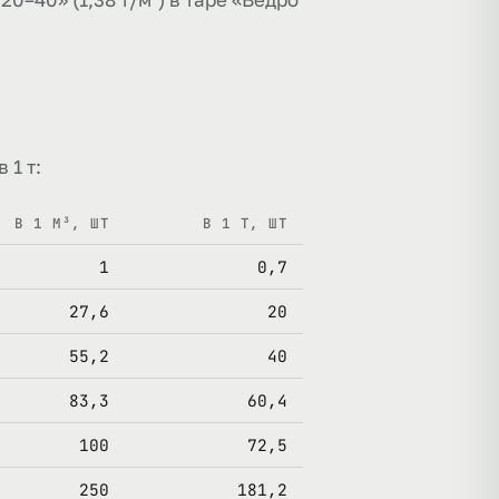
 1 т:
В 1 М³, ШТ
В 1 Т, ШТ
1
0,7
27,6
20
55,2
40
83,3
60,4
100
72,5
250
181,2