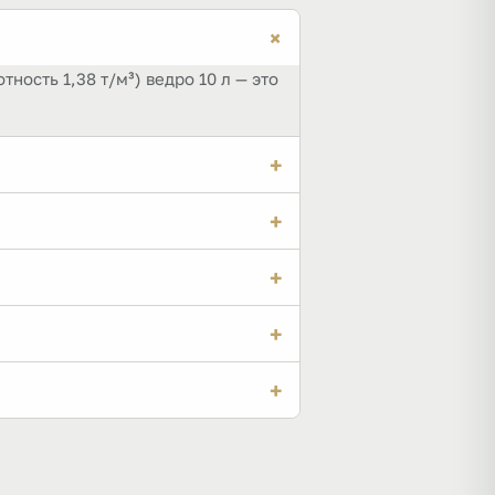
+
ность 1,38 т/м³) ведро 10 л — это
+
ых — около 83. Это не зависит от
+
р по 10 л. Чем легче материал,
+
г. Точный пересчёт мешков — в
+
выше — он пересчитает массу по
+
прикидка, зависящая от