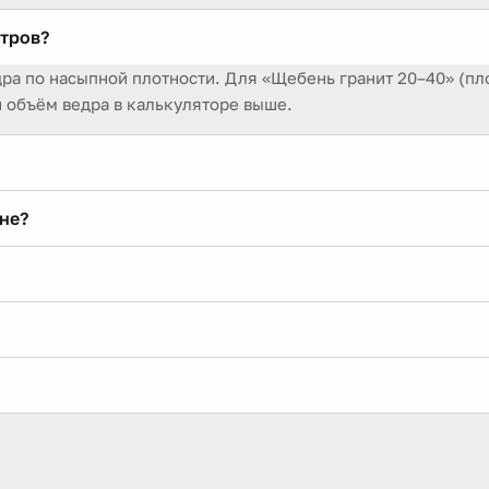
итров?
ра по насыпной плотности. Для «Щебень гранит 20–40» (плот
и объём ведра в калькуляторе выше.
етра, поэтому в 1 м³ ровно 100 вёдер (по 10 л), а 12-литров
не?
ит объём.
 гранит 20–40» при массе ведра 13,8 кг в тонне — 72,5 вёде
» — это около 3,6 вёдер по 10 л, потому что в ведре 13,8 к
r/skolko-v-meshke/).
дро 10 л песка тяжелее. Выберите «Песок» в калькуляторе 
ебень гранит 20–40» (13,8 кг).
ты на ведро 10 л (совок ≈ 3,5–4 л без горки) — это грубая 
абора, а не точная мера.