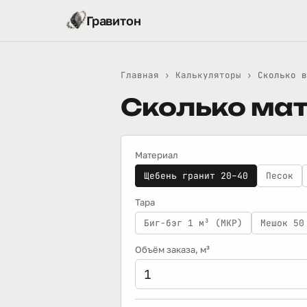
Гравитон
Главная
›
Калькуляторы
›
Сколько в
Сколько мат
Материал
Щебень гранит 20–40
Песок
Тара
Биг-бэг 1 м³ (МКР)
Мешок 50
Объём заказа
, м³