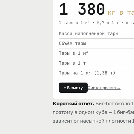
1 380
кг в т
1 тары в 1 м³ · 0,7 в 1 т · в т
Масса наполненной тары
Объём тары
Тары в 1 м³
Тары в 1 т
Тары на 1 м³ (1,38 т)
+ В смету
Смета проекта →
Короткий ответ.
Биг-бэг около 1
поэтому в одном кубе — 1 биг-бэг
зависит от насыпной плотности 1