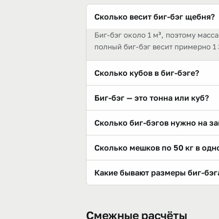
Сколько весит биг-бэг щебня?
Биг-бэг около 1 м³, поэтому масс
полный биг-бэг весит примерно 1
Сколько кубов в биг-бэге?
Около одного кубометра — биг-бэг
Биг-бэг — это тонна или куб?
биг-бэг.
Это куб (объёмная тара ~1 м³). «
Сколько биг-бэгов нужно на за
бэг весит около 1 380 кг, у други
Примерно столько же, сколько куб
Сколько мешков по 50 кг в одн
неполное заполнение.
Около 0,7 мешка по 50 кг того же
Какие бывают размеры биг-бэг
[калькуляторе мешка](/kalkulyato
Ходовой для нерудки — около 1 м³ 
Точные объём и грузоподъёмност
Смежные расчёты