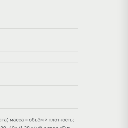
та) масса = объём × плотность;
0–40» (1,38 т/м³) в таре «Биг-