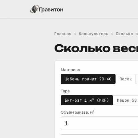
Гравитон
Главная
›
Калькуляторы
›
Сколько в
Сколько веси
Материал
Щебень гранит 20–40
Песок
Тара
Биг-бэг 1 м³ (МКР)
Мешок 50
Объём заказа
, м³