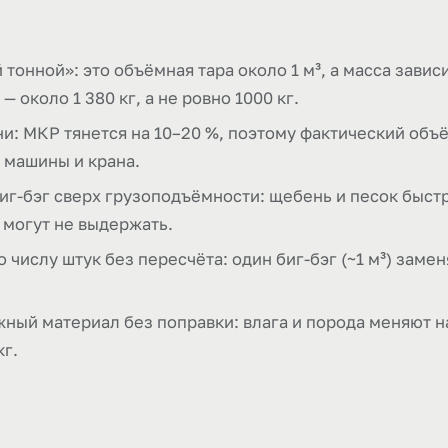
 тонной»: это объёмная тара около 1 м³, а масса зави
— около 1 380 кг, а не ровно 1000 кг.
ни: МКР тянется на 10–20 %, поэтому фактический объ
 машины и крана.
биг-бэг сверх грузоподъёмности: щебень и песок быс
 могут не выдержать.
 числу штук без пересчёта: один биг-бэг (~1 м³) замен
ный материал без поправки: влага и порода меняют на
кг.