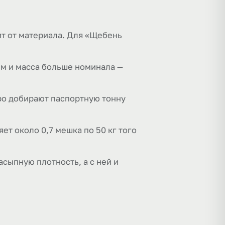
сит от материала. Для «Щебень
ём и масса больше номинала —
тро добирают паспортную тонну
яет около 0,7 мешка по 50 кг того
сыпную плотность, а с ней и