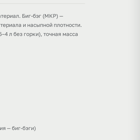
атериал. Биг-бэг (МКР) —
материала и насыпной плотности.
–4 л без горки), точная масса
я — биг-бэги)