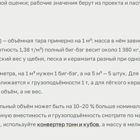
ой оценки; рабочие значения берут из проекта и пас
 — объёмная тара примерно на 1 м³: масса в нём завис
ность 1,38 т/м³) полный биг-бэг весит около 1 380 кг
еский вес у щебня, песка и керамзита разный при одн
етра, на 1 м³ нужен 1 биг-бэг, а на 5 м³ — 5 штук. Д
ближается к грузоподъёмности 1 т, а для лёгкого кер
объём, а не вес.
альный объём может быть на 10–20 % больше номинал
Точную вместимость и грузоподъёмность смотрите по 
ы, используйте
конвертер тонн и кубов
, а массу в мел