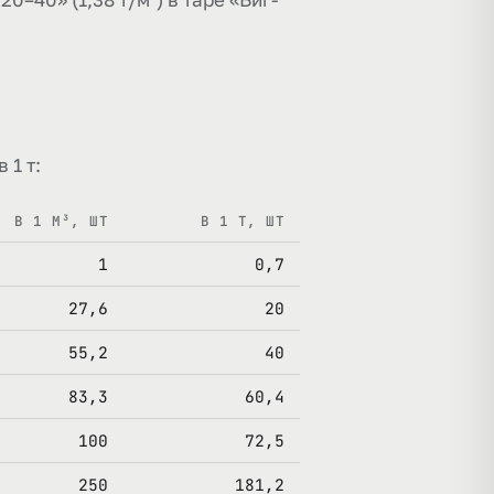
 1 т:
В 1 М³, ШТ
В 1 Т, ШТ
1
0,7
27,6
20
55,2
40
83,3
60,4
100
72,5
250
181,2