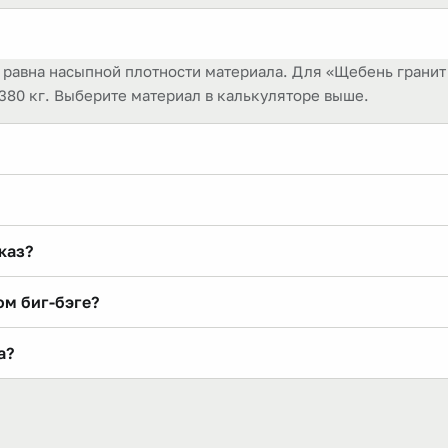
а равна насыпной плотности материала. Для «Щебень гранит 
 380 кг. Выберите материал в калькуляторе выше.
 это объёмная тара ~1 м³ (с учётом растяжения ткани до +10
На тонну» — про массу нерудки, которая помещается: для «Щ
каз?
х материалов — иначе.
ов: на 5 м³ (6,9 т) «Щебень гранит 20–40» — 5 биг-бэгов. Д
ом биг-бэге?
 материала, потому что полный биг-бэг весит примерно 1 38
а?
r/skolko-v-meshke/).
(основание 90×90 см, высота 130–150 см), грузоподъёмность 
ь — по маркировке.