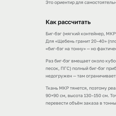
Это ориентир для самостоятельн
Как рассчитать
Биг-бэг (мягкий контейнер, МКР)
Для «Щебень гранит 20–40» (плот
«биг-бэг на тонну» — но фактич
Раз биг-бэг вмещает около кубом
песок, ПГС) полный биг-бэг при
недогружен — там ограничивает 
Ткань МКР тянется, поэтому ре
90×90 см, высота 130–150 см. 
перевести объём заказа в тонн