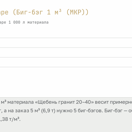
аре (Биг-бэг 1 м³ (МКР))
аре 1 000 л материала
 м³ материала «Щебень гранит 20–40» весит примерно 
, а на заказ 5 м³ (6,9 т) нужно 5 биг-бэгов. Биг-бэг —
,38 т/м³.