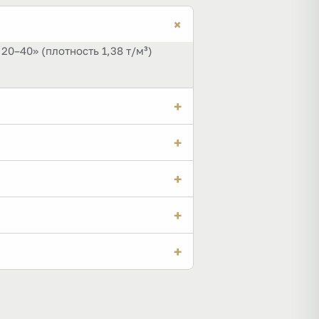
+
20–40» (плотность 1,38 т/м³)
+
–20 %). Поэтому на 1 м³ нужен 1
+
ебень гранит 20–40» полный биг-
+
обавьте запас на уплотнение и
+
0 кг. Пересчёт в мешки — в
+
обычно до 1 т; есть и на 0,5 м³.